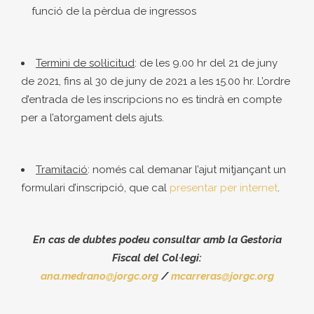
funció de la pèrdua de ingressos
Termini de sol
·
licitud
: de les 9.00 hr del 21 de juny
de 2021, fins al 30 de juny de 2021 a les 15.00 hr. L’ordre
d’entrada de les inscripcions no es tindrà en compte
per a l’atorgament dels ajuts.
Tramitació
: només cal demanar l’ajut mitjançant un
formulari d’inscripció, que cal
presentar per internet
.
En cas de dubtes podeu consultar amb la Gestoria
Fiscal del Col
·
legi:
ana.medrano@jorgc.org
/
mcarreras@jorgc.org