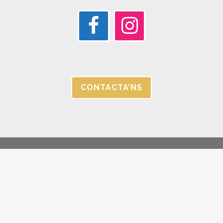
CONTACTA’NS
© JORGC 2025 |
AVÍS LEGAL I POLÍTICA DE PRIVACITAT |
CANAL
ÉTIC