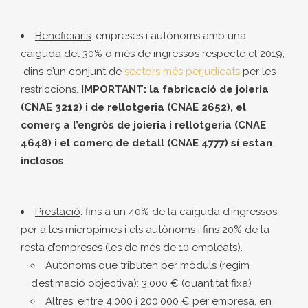
Beneficiaris
: empreses i autònoms amb una
caiguda del 30% o més de ingressos respecte el 2019,
dins d’un conjunt de
sectors més perjudicats
per les
restriccions.
IMPORTANT: la fabricació de joieria
(CNAE 3212) i de rellotgeria (CNAE 2652), el
comerç a l’engròs de joieria i rellotgeria (CNAE
4648) i el comerç de detall (CNAE 4777) sí estan
inclosos
Prestació
: fins a un 40% de la caiguda d’ingressos
per a les micropimes i els autònoms i fins 20% de la
resta d’empreses (les de més de 10 empleats).
Autònoms que tributen per mòduls (regim
d’estimació objectiva): 3.000 € (quantitat fixa)
Altres: entre 4.000 i 200.000 € per empresa, en