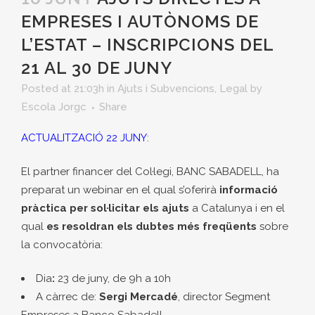
EMPRESES I AUTÒNOMS DE
L’ESTAT – INSCRIPCIONS DEL
21 AL 30 DE JUNY
Posted at 21:03h
in
Ajuts i Subvencions
,
Legal
by
Escola Jorgc
Share
ACTUALITZACIÓ 22 JUNY
:
El partner financer del Col·legi, BANC SABADELL, ha
preparat un webinar en el qual s’oferirà
informació
pràctica per sol·licitar els ajuts
a Catalunya i en el
qual
es resoldran els dubtes més freqüents
sobre
la convocatòria:
Dia
:
23 de juny, de 9h a 10h
A càrrec de:
Sergi Mercadé
, director Segment
Empreses a Banco Sabadell