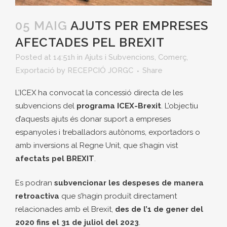
05 MAIG
AJUTS PER EMPRESES
AFECTADES PEL BREXIT
Posted at 14:51h
in
Ajuts i Subvencions
,
Comerç
,
Exportació
by
RECEPCIÓ JORGC
Share
L’ICEX ha convocat la concessió directa de les
subvencions del
programa ICEX-Brexit
. L’objectiu
d’aquests ajuts és donar suport a empreses
espanyoles i treballadors autònoms, exportadors o
amb inversions al Regne Unit, que s’hagin vist
afectats pel BREXIT
.
Es podran
subvencionar les despeses de manera
retroactiva
que s’hagin produït directament
relacionades amb el Brexit,
des de l’1 de gener del
2020 fins el 31 de juliol del 2023
.