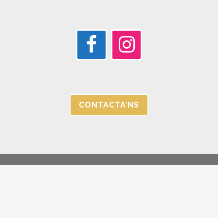
CONTACTA’NS
© JORGC 2025 |
AVÍS LEGAL I POLÍTICA DE PRIVACITAT |
CANAL
ÉTIC