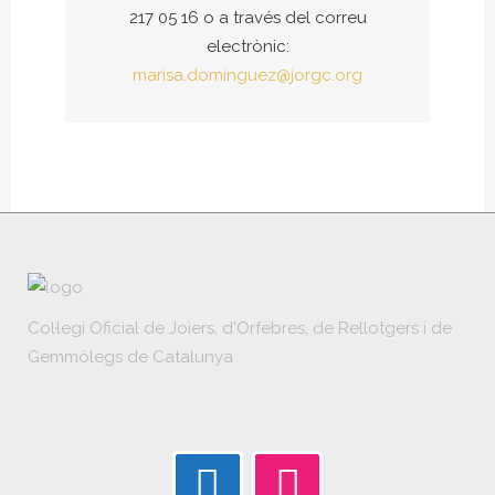
217 05 16 o a través del correu
electrònic:
marisa.dominguez@jorgc.org
Col·legi Oficial de Joiers, d'Orfebres, de Rellotgers i de
Gemmòlegs de Catalunya