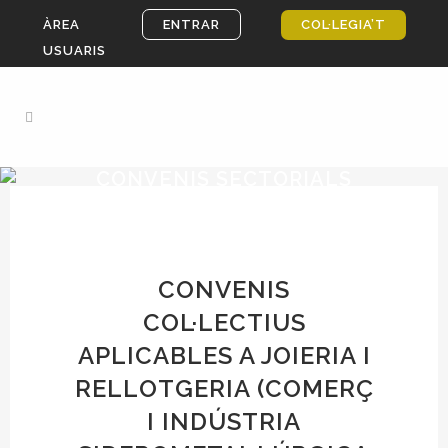
ÀREA
ENTRAR
COL·LEGIA’T
USUARIS
CONVENIS SECTORIALS
Home
>
Assessoria i gestoria
>
Normativa i
Lleis
>
Convenis sectorials
CONVENIS
COL·LECTIUS
APLICABLES A JOIERIA I
RELLOTGERIA (COMERÇ
I INDÚSTRIA