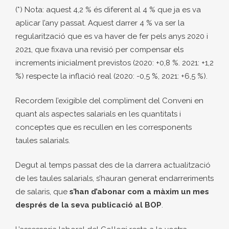
(*) Nota: aquest 4,2 % és diferent al 4 % que ja es va
aplicar l’any passat. Aquest darrer 4 % va ser la
regularització que es va haver de fer pels anys 2020 i
2021, que fixava una revisió per compensar els
increments inicialment previstos (2020: +0,8 %. 2021: +1,2
%) respecte la inflació real (2020: -0,5 %, 2021: +6,5 %).
Recordem l’exigible del compliment del Conveni en
quant als aspectes salarials en les quantitats i
conceptes que es recullen en les corresponents
taules salarials.
Degut al temps passat des de la darrera actualització
de les taules salarials, s’hauran generat endarreriments
de salaris, que
s’han d’abonar com a màxim un mes
després de la seva publicació al BOP
.