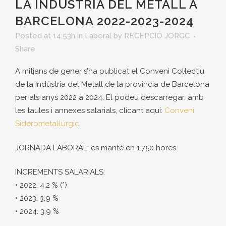
LA INDÚSTRIA DEL METALL A
BARCELONA 2022-2023-2024
Posted at 14:53h
in
Laboral
by
RECEPCIÓ JORGC
Share
A mitjans de gener s’ha publicat el Conveni Col·lectiu
de la Indústria del Metall de la província de Barcelona
per als anys 2022 a 2024. El podeu descarregar, amb
les taules i annexes salarials, clicant aquí:
Conveni
Siderometal·lúrgic
.
JORNADA LABORAL: es manté en 1.750 hores
INCREMENTS SALARIALS:
• 2022: 4,2 % (*)
• 2023: 3,9 %
• 2024: 3,9 %