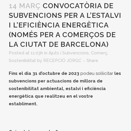
14 MARÇ
CONVOCATÒRIA DE
SUBVENCIONS PER A L’ESTALVI
I L’EFICIÈNCIA ENERGÈTICA
(NOMÉS PER A COMERÇOS DE
LA CIUTAT DE BARCELONA)
Posted at 11:03h
in
Ajuts i Subvencions
,
Comerç
,
Sostenibilitat
by
RECEPCIÓ JORGC
Share
Fins el dia 31 d’octubre de 2023
podeu sol·licitar
les
subvencions per
actuacions de millora de
sostenibilitat ambiental, estalvi i eficiència
energètica
que realitzeu en el vostre
establiment.