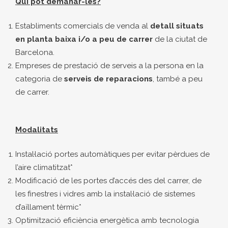
Qui pot demanar-les?
Establiments comercials de venda al
detall
situats
en planta baixa i/o a peu de carrer
de la ciutat de
Barcelona.
Empreses de prestació de serveis a la persona en la
categoria de
serveis de reparacions
, també a peu
de carrer.
Modalitats
Instal·lació portes automàtiques per evitar pèrdues de
l’aire climatitzat*
Modificació de les portes d’accés des del carrer, de
les finestres i vidres amb la instal·lació de sistemes
d’aïllament tèrmic*
Optimització eficiència energètica amb tecnologia