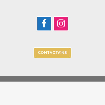
CONTACTA’NS
© JORGC 2025 |
AVÍS LEGAL I POLÍTICA DE PRIVACITAT |
CANAL
ÉTIC