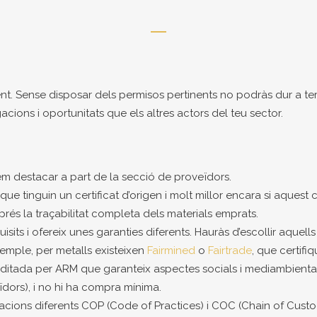
t. Sense disposar dels permisos pertinents no podràs dur a term
ions i oportunitats que els altres actors del teu sector.
em destacar a part de la secció de proveïdors.
ue tinguin un certificat d’origen i molt millor encara si aquest
sprés la traçabilitat completa dels materials emprats.
sits i ofereix unes garanties diferents. Hauràs d’escollir aquel
emple, per metalls existeixen
Fairmined
o
Fairtrade
, que certifi
uditada per ARM que garanteix aspectes socials i mediambientals.
eïdors), i no hi ha compra mínima.
icacions diferents COP (Code of Practices) i COC (Chain of Custo