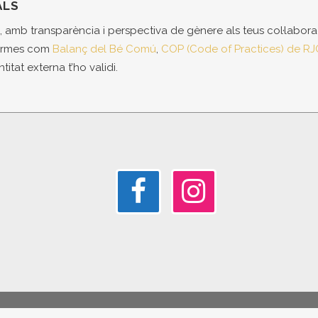
ALS
s, amb transparència i perspectiva de gènere als teus col·labora
formes com
Balanç del Bé Comú
,
COP (Code of Practices) de RJ
titat externa t’ho validi.