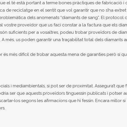
que el té està portant a terme bones pràctiques de fabricació 
ca de reciclatge en el sentit que vol garantir que no s’ha extr
problemàtica dels anomenats “diamants de sang”. El protocol d
al vostre proveïdor que us faci constar a la factura que els d
 són suficients per a vosaltres, podeu trobar proveïdors de dia
. A més, us poden garantir una traçabilitat total dels diamants 
és més difícil de trobar aquesta mena de garanties però sí que
als i mediambientals, si pot ser de proximitat. Assegura’t que 
dria ser que aquests proveïdors tinguessin publicats i potser a
escartar-los segons les afirmacions que hi fessin. Encara millor 
rs.