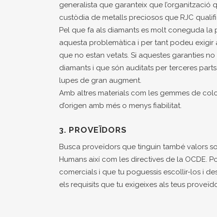
generalista que garanteix que l’organització 
custòdia de metalls preciosos que RJC qualifi
Pel que fa als diamants es molt coneguda la 
aquesta problemàtica i per tant podeu exigir 
que no estan vetats. Si aquestes garanties no
diamants i que són auditats per terceres parts
lupes de gran augment.
Amb altres materials com les gemmes de color 
d’origen amb més o menys fiabilitat.
3. PROVEÏDORS
Busca proveïdors que tinguin també valors soci
Humans així com les directives de la OCDE. Po
comercials i que tu poguessis escollir-los i d
els requisits que tu exigeixes als teus proveïdo