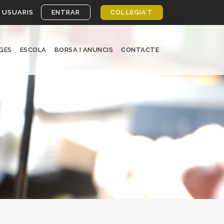
 USUARIS
ENTRAR
COL·LEGIA’T
GES
ESCOLA
BORSA I ANUNCIS
CONTACTE