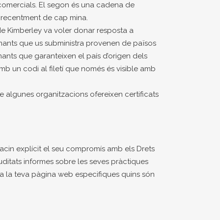
i comercials. El segon és una cadena de
et recentment de cap mina.
e Kimberley va voler donar resposta a
iamants que us subministra provenen de països
mants que garanteixen el país d’origen dels
amb un codi al filetí que només és visible amb
 algunes organitzacions ofereixen certificats
facin explícit el seu compromís amb els Drets
uditats informes sobre les seves pràctiques
si a la teva pàgina web especifiques quins són