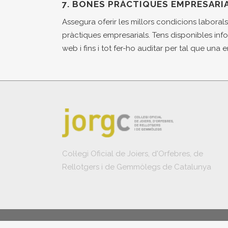
7. BONES PRÀCTIQUES EMPRESARI
Assegura oferir les millors condicions laboral
pràctiques empresarials. Tens disponibles in
web i fins i tot fer-ho auditar per tal que una en
Col·legi Oficial de Joiers, d'Orfebres, de
Rellotgers i de Gemmòlegs de Catalunya