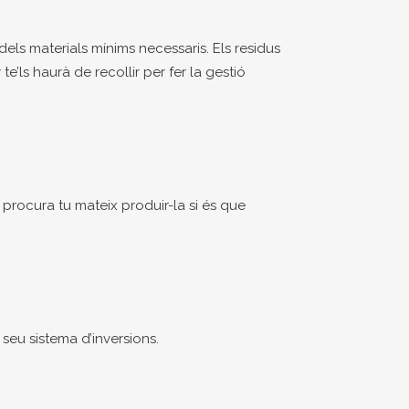
dels materials mínims necessaris. Els residus
e’ls haurà de recollir per fer la gestió
procura tu mateix produir-la si és que
seu sistema d’inversions.