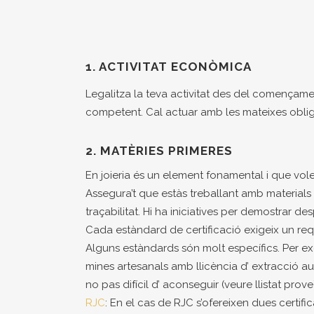
1. ACTIVITAT ECONÒMICA
Legalitza la teva activitat des del començamen
competent. Cal actuar amb les mateixes obligac
2. MATÈRIES PRIMERES
En joieria és un element fonamental i que vol
Assegura’t que estàs treballant amb materials q
traçabilitat. Hi ha iniciatives per demostrar de
Cada estàndard de certificació exigeix un requi
Alguns estàndards són molt específics. Per ex
mines artesanals amb llicència d’ extracció a
no pas difícil d’ aconseguir (veure llistat prov
RJC
: En el cas de RJC s’ofereixen dues certif