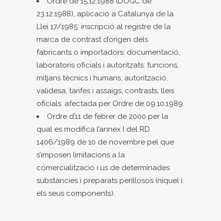
Ordre de 15.12.1988 (DOGC de
23.12.1988), aplicació a Catalunya de la
Llei 17/1985: inscripció al registre de la
marca de contrast d’origen dels
fabricants o importadors: documentació,
laboratoris oficials i autoritzats: funcions,
mitjans tècnics i humans, autorització,
validesa, tarifes i assaigs, contrasts, lleis
oficials. afectada per Ordre de 09.10.1989
Ordre d’11 de febrer de 2000 per la
qual es modifica l’annex I del RD
1406/1989 de 10 de novembre pel que
s’imposen limitacions a la
comercialització i us de determinades
substàncies i preparats perillosos (níquel i
els seus components).