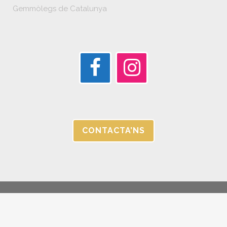
Gemmòlegs de Catalunya
CONTACTA’NS
© JORGC 2025 |
AVÍS LEGAL I POLÍTICA DE PRIVACITAT |
CANAL
ÉTIC