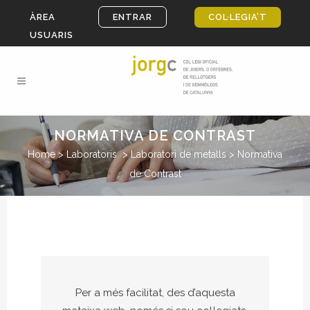
ÀREA
ENTRAR
COL·LEGIA’T
USUARIS
NORMATIVA DE CONTRAST
Home
>
Laboratoris
>
Laboratori de metalls
>
Normativa
de Contrast
Per a més facilitat, des d’aquesta