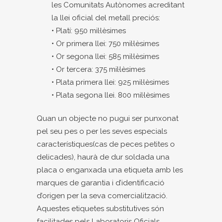
les Comunitats Autònomes acreditant
la llei oficial del metall preciós:
• Platí: 950 mil·lèsimes
• Or primera llei: 750 mil·lèsimes
• Or segona llei: 585 mil·lèsimes
• Or tercera: 375 mil·lèsimes
• Plata primera llei: 925 mil·lèsimes
• Plata segona llei. 800 mil·lèsimes
Quan un objecte no pugui ser punxonat
pel seu pes o per les seves especials
característiques(cas de peces petites o
delicades), haurà de dur soldada una
placa o enganxada una etiqueta amb les
marques de garantia i d’identificació
d’origen per la seva comercialització.
Aquestes etiquetes substitutives són
facilitades pels Laboratoris Oficials .