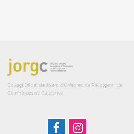
Col·legi Oficial de Joiers, d'Orfebres, de Rellotgers i de
Gemmòlegs de Catalunya