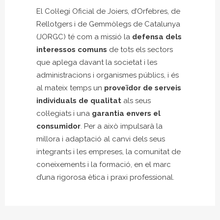
El Col·legi Oficial de Joiers, d’Orfebres, de
Rellotgers i de Gemmòlegs de Catalunya
(JORGC) té com a missió la
defensa dels
interessos comuns
de tots els sectors
que aplega davant la societat i les
administracions i organismes públics, i és
al mateix temps un
proveïdor de serveis
individuals de qualitat
als seus
col·legiats i una
garantia envers el
consumidor
. Per a això impulsarà la
millora i adaptació al canvi dels seus
integrants i les empreses, la comunitat de
coneixements i la formació, en el marc
d’una rigorosa ètica i praxi professional.