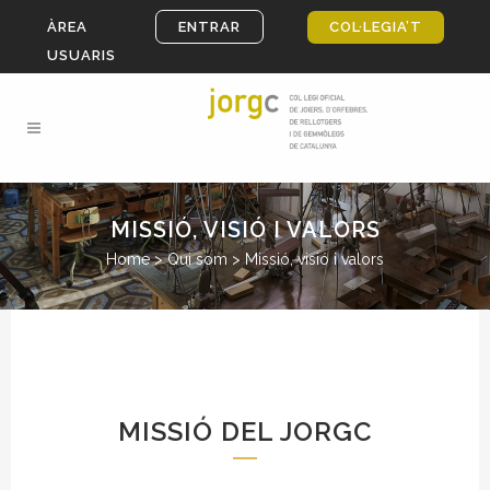
ÀREA
ENTRAR
COL·LEGIA’T
USUARIS
MISSIÓ, VISIÓ I VALORS
Home
>
Qui som
>
Missió, visió i valors
MISSIÓ DEL JORGC