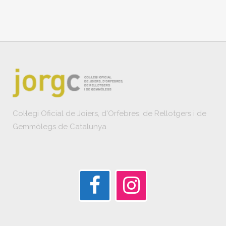
Col·legi Oficial de Joiers, d'Orfebres, de Rellotgers i de
Gemmòlegs de Catalunya