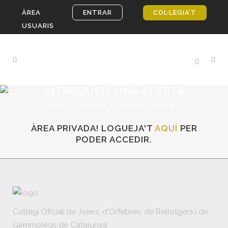
ÀREA
ENTRAR
COL·LEGIA’T
USUARIS
INTRODUEIX UNA ALERTA
Home
>
Seguretat
>
Introdueix una alerta
ÀREA PRIVADA! LOGUEJA'T
AQUÍ
PER
PODER ACCEDIR.
Col·legi Oficial de Joiers, d'Orfebres, de Rellotgers i de
Gemmòlegs de Catalunya