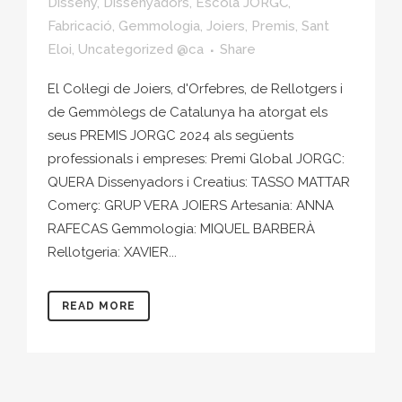
Disseny
,
Dissenyadors
,
Escola JORGC
,
Fabricació
,
Gemmologia
,
Joiers
,
Premis
,
Sant
Eloi
,
Uncategorized @ca
Share
El Col·legi de Joiers, d'Orfebres, de Rellotgers i
de Gemmòlegs de Catalunya ha atorgat els
seus PREMIS JORGC 2024 als següents
professionals i empreses: Premi Global JORGC:
QUERA Dissenyadors i Creatius: TASSO MATTAR
Comerç: GRUP VERA JOIERS Artesania: ANNA
RAFECAS Gemmologia: MIQUEL BARBERÀ
Rellotgeria: XAVIER...
READ MORE