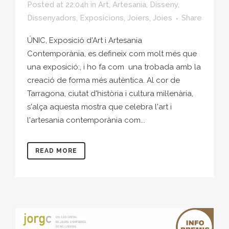
Posted at 22:04h
in
Art
,
Artesania
,
Disseny
,
Dissenyadors
,
Exposicions
,
Joiers
,
Joies
Share
ÚNIC, Exposició d'Art i Artesania
Contemporània, es defineix com molt més que
una exposició:, i ho fa com una trobada amb la
creació de forma més autèntica. Al cor de
Tarragona, ciutat d'història i cultura mil·lenària,
s'alça aquesta mostra que celebra l'art i
l'artesania contemporània com...
READ MORE