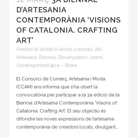
D’ARTESANIA
CONTEMPORÀNIA ‘VISIONS
OF CATALONIA. CRAFTING
ART’
Posted at 18:09h
in
Actes culturals
,
Art
,
Artesania
,
Disseny
,
Dissenyadors
,
Joiers
,
Uncategorized @ca
Share
El Consorci de Comerç, Artesania i Moda
(CCAM) ens informa que s'ha obert la
convocatòria per participar a la 3a edició de la
Biennal d'Artesania Contemporània 'Visions of
Catalonia. Crafting Art'. El seu objectiu és
difondre les noves expressions de l’artesania
contemporània de creadors locals, divulgant...