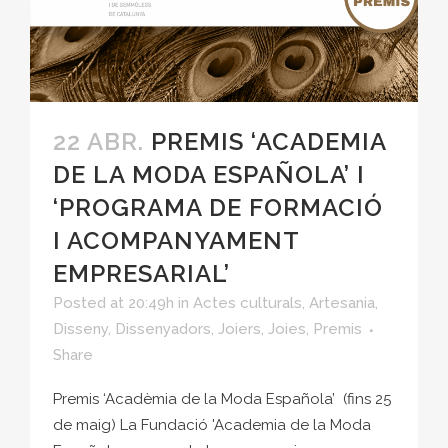
22 ABR.
PREMIS ‘ACADEMIA
DE LA MODA ESPAÑOLA’ I
‘PROGRAMA DE FORMACIÓ
I ACOMPANYAMENT
EMPRESARIAL’
Posted at 20:49h
in
Actes culturals
,
Artesania
,
Disseny
,
Dissenyadors
,
Joiers
,
Joies
,
Premis
Share
Premis ‘Acadèmia de la Moda Española’ (fins 25
de maig) La Fundació 'Academia de la Moda