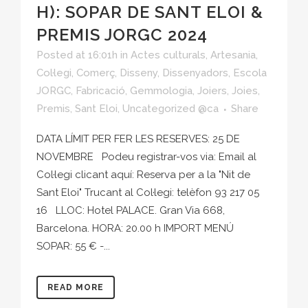
H): SOPAR DE SANT ELOI &
PREMIS JORGC 2024
Posted at 16:01h
in
Actes culturals
,
Artesania
,
Col·legi
,
Comerç
,
Disseny
,
Dissenyadors
,
Escola
JORGC
,
Fabricació
,
Gemmologia
,
Joiers
,
Joies
,
Premis
,
Sant Eloi
,
Uncategorized @ca
Share
DATA LÍMIT PER FER LES RESERVES: 25 DE
NOVEMBRE Podeu registrar-vos via: Email al
Col·legi clicant aquí: Reserva per a la "Nit de
Sant Eloi" Trucant al Col·legi: telèfon 93 217 05
16 LLOC: Hotel PALACE. Gran Via 668,
Barcelona. HORA: 20.00 h IMPORT MENÚ
SOPAR: 55 € -...
READ MORE