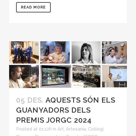
READ MORE
05 DES.
AQUESTS SÓN ELS
GUANYADORS DELS
PREMIS JORGC 2024
Posted at 01:12h
in
Art
,
Artesania
,
Col·legi
,