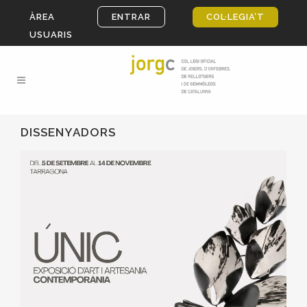
ÀREA
ENTRAR
COL·LEGIA’T
USUARIS
DISSENYADORS