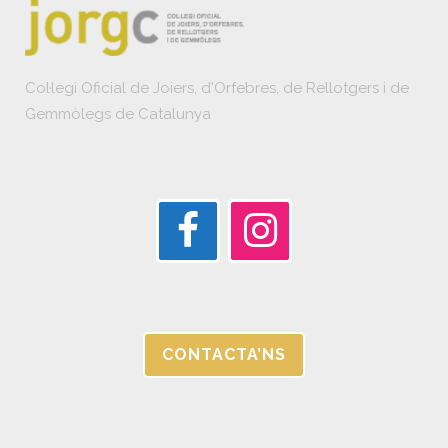
Col·legi Oficial de Joiers, d'Orfebres, de Rellotgers i de
Gemmòlegs de Catalunya
CONTACTA’NS