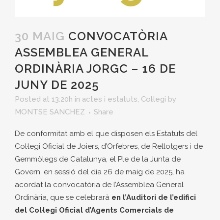
30 MAIG
CONVOCATÒRIA
ASSEMBLEA GENERAL
ORDINÀRIA JORGC – 16 DE
JUNY DE 2025
Posted at 13:20h
in
actes i estatuts
,
Col·legi
by
MONTSE SANCHEZ
Share
De conformitat amb el que disposen els Estatuts del
Col·legi Oficial de Joiers, d’Orfebres, de Rellotgers i de
Gemmòlegs de Catalunya, el Ple de la Junta de
Govern, en sessió del dia 26 de maig de 2025, ha
acordat la convocatòria de l’Assemblea General
Ordinària, que se celebrarà
en l’Auditori de l’edifici
del Col·legi Oficial d’Agents Comercials de