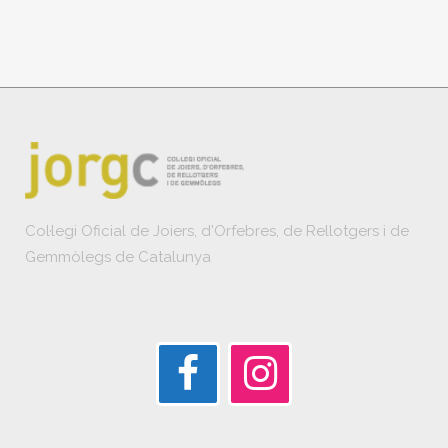
Col·legi Oficial de Joiers, d'Orfebres, de Rellotgers i de
Gemmòlegs de Catalunya