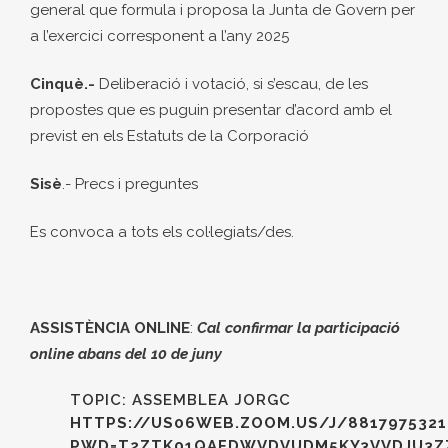
general que formula i proposa la Junta de Govern per
a l’exercici corresponent a l’any 2025
Cinquè.-
Deliberació i votació, si s’escau, de les
propostes que es puguin presentar d’acord amb el
previst en els Estatuts de la Corporació
Sisè
.- Precs i preguntes
Es convoca a tots els col·legiats/des.
ASSISTÈNCIA ONLINE
:
Cal confirmar la participació
online abans del 10 de juny
TOPIC: ASSEMBLEA JORGC
HTTPS://US06WEB.ZOOM.US/J/8817975321
PWD=T2ZTK01QAFDWVDVUDM5KY3VVDJU3Z