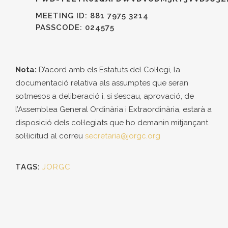
MEETING ID: 881 7975 3214
PASSCODE: 024575
Nota:
D’acord amb els Estatuts del Col·legi, la
documentació relativa als assumptes que seran
sotmesos a deliberació i, si s’escau, aprovació, de
l’Assemblea General Ordinària i Extraordinària, estarà a
disposició dels col·legiats que ho demanin mitjançant
sol·licitud al correu
secretaria@jorgc.org
TAGS:
JORGC