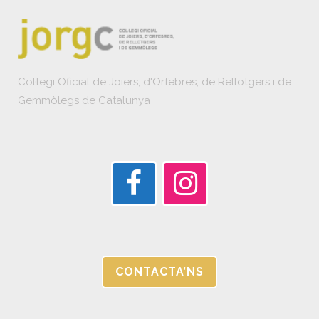
Col·legi Oficial de Joiers, d'Orfebres, de Rellotgers i de
Gemmòlegs de Catalunya
CONTACTA’NS