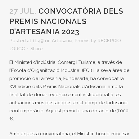
27 JUL.
CONVOCATÒRIA DELS
PREMIS NACIONALS
D’ARTESANIA 2023
Posted at 11:49h
in
Artesania
,
Premis
by
RECEPCIÓ
JORGC
Share
El Ministeri d’Indústria, Comerç i Turisme, a través de
l’Escola d’Organització Industrial (EOI) i la seva àrea de
promoció de l’artesania, Fundesarte, ha convocat la
XVI edició dels Premis Nacionals d’Artesania, amb la
finalitat de donar reconeixement institucional a les
actuacions més destacades en el camp de l’artesania
contemporània. Aquest premi té una dotació de 7.000
€.
Amb aquesta convocatòria, el Ministeri busca impulsar