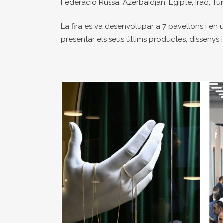
Federació Russa, Azerbaidjan, Egipte, Iraq, Tuní
La fira es va desenvolupar a 7 pavellons i en
presentar els seus últims productes, dissenys i