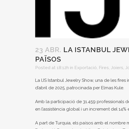
23 ABR.
LA ISTANBUL JEWE
PAÏSOS
Posted at 18:12h
in
Exportació
,
Fires
,
Joiers
,
J
La IJS Istanbul Jewelry Show, una de les fires i
d’abril de 2025, patrocinada per Elmas Kule.
Amb la participació de 31.459 professionals de
en l’assistència global i un increment del 14% e
A part de Turquia, els països amb el nombre més