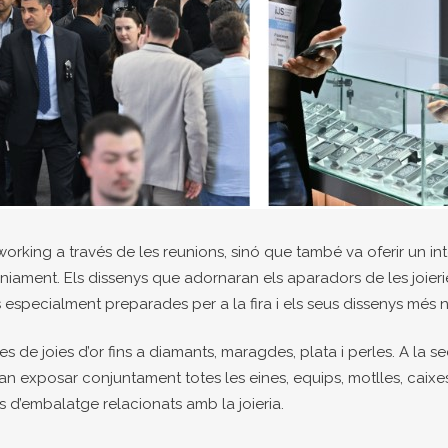
working a través de les reunions, sinó que també va oferir un i
niament. Els dissenys que adornaran els aparadors de les joieri
 especialment preparades per a la fira i els seus dissenys més no
s de joies d’or fins a diamants, maragdes, plata i perles. A la se
van exposar conjuntament totes les eines, equips, motlles, caixes
 d’embalatge relacionats amb la joieria.