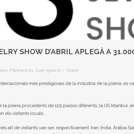
LRY SHOW D’ABRIL APLEGÀ A 31.000
oies
,
Partners
by
Juan Ignacio
Share
nternacionals més prestigioses de la indústria de la joieria, es v
 la joieria procedents de 129 països diferents, la IJS Istanbul
n els visitants locals.
 alt de visitants van ser, respectivament: Iran, Índia, Aràbia Sau