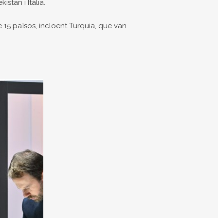
stan i Itàlia.
 15 països, incloent Turquia, que van