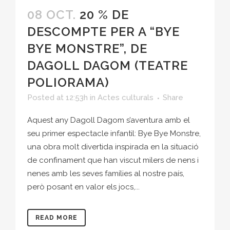
08 OCT.
20 % DE
DESCOMPTE PER A “BYE
BYE MONSTRE”, DE
DAGOLL DAGOM (TEATRE
POLIORAMA)
Posted at 12:53h
in
Actes culturals
Share
Aquest any Dagoll Dagom s’aventura amb el
seu primer espectacle infantil: Bye Bye Monstre,
una obra molt divertida inspirada en la situació
de confinament que han viscut milers de nens i
nenes amb les seves famílies al nostre país,
però posant en valor els jocs,...
READ MORE