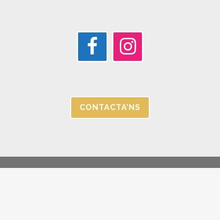
CONTACTA’NS
© JORGC 2025 |
AVÍS LEGAL I POLÍTICA DE PRIVACITAT |
CANAL
ÉTIC