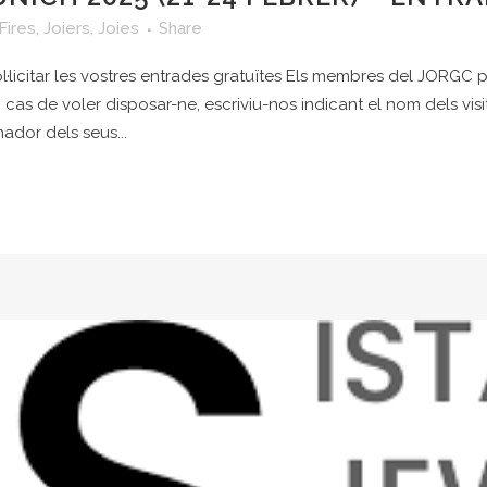
Fires
,
Joiers
,
Joies
Share
icitar les vostres entrades gratuïtes Els membres del JORGC 
s de voler disposar-ne, escriviu-nos indicant el nom dels visita
dor dels seus...