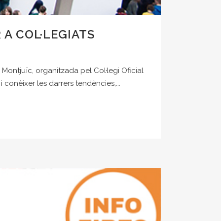
 A COL·LEGIATS
Montjuïc, organitzada pel Col·legi Oficial
conèixer les darrers tendències,...