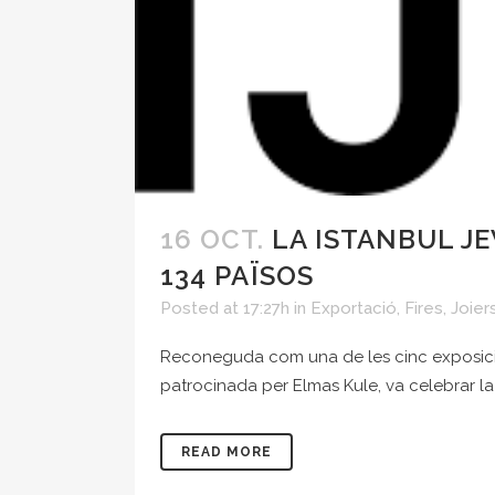
16 OCT.
LA ISTANBUL J
134 PAÏSOS
Posted at 17:27h
in
Exportació
,
Fires
,
Joier
Reconeguda com una de les cinc exposicion
patrocinada per Elmas Kule, va celebrar la s
READ MORE