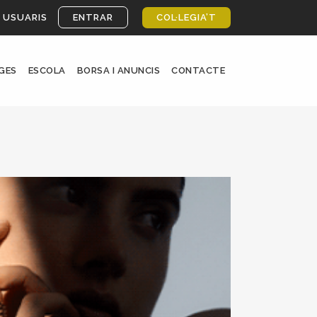
 USUARIS
ENTRAR
COL·LEGIA’T
GES
ESCOLA
BORSA I ANUNCIS
CONTACTE