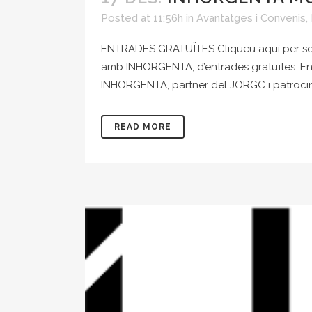
Posted at 11:56h
in
Avantatges i Convenis
,
ENTRADES GRATUÏTES Cliqueu aquí per sol·l
amb INHORGENTA, d’entrades gratuïtes. En ca
INHORGENTA, partner del JORGC i patrocina
READ MORE