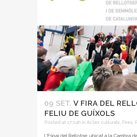
09 SET.
V FIRA DEL REL
FELIU DE GUÍXOLS
Posted at 17:04h
in
Actes culturals
,
Fires
,
L'Espai del Rellotge, ubicat a la Cambra d