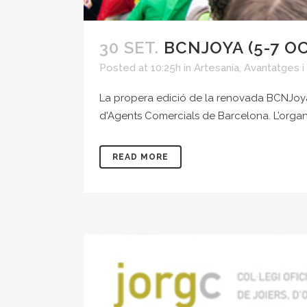
30 SET.
BCNJOYA (5-7 O
Posted at 10:25h
in
Artesania
,
Avantatges i
La propera edició de la renovada BCNJoya ti
d'Agents Comercials de Barcelona. L’organit
READ MORE