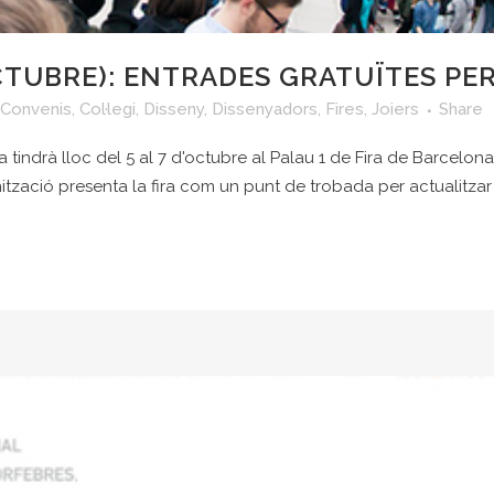
CTUBRE): ENTRADES GRATUÏTES PER
 Convenis
,
Col·legi
,
Disseny
,
Dissenyadors
,
Fires
,
Joiers
Share
ndrà lloc del 5 al 7 d'octubre al Palau 1 de Fira de Barcelona 
zació presenta la fira com un punt de trobada per actualitzar i 