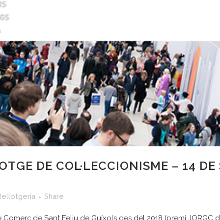
LOTGE DE COL·LECCIONISME – 14 DE
Rellotgeria
Share
e Comerç de Sant Feliu de Guíxols des del 2018 (premi JORGC de