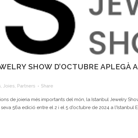
EWELRY SHOW D’OCTUBRE APLEGÀ A 
s
,
Joies
,
Partners
Share
s de joieria més importants del món, la Istanbul Jewelry Show
eva 56a edició entre el 2 i el 5 d'octubre de 2024 a l'Istanbul E