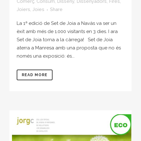
Comerç
,
Consum
,
Disseny
,
Dissenyadors
,
Fires
,
Joiers
,
Joies
Share
La 1ª edició de Set de Joia a Navàs va ser un
èxit amb més de 1.000 visitants en 3 dies. I ara
Set de Joia torna a la càrrega! Set de Joia
aterra a Manresa amb una proposta que no és
només una exposició: és...
READ MORE