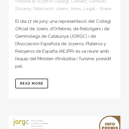
Posted at 11:23h
in
Col·legi
,
Comerç
,
Consum
,
Disseny
,
Fabricació
,
Joiers
,
Joies
,
Legal
Share
El dia 17 de juny, una representació del Col·legi
Oficial de Joiers, d’Orfebres, de Rellotgers i de
Gemmòlegs de Catalunya (JORGC) i de
l’Asociación Española de Joyeros, Plateros y
Relojeros de España (AEJPR) es va reunir amb
l’equip del Ministeri d’Indústria i Turisme, presidit
pel...
READ MORE