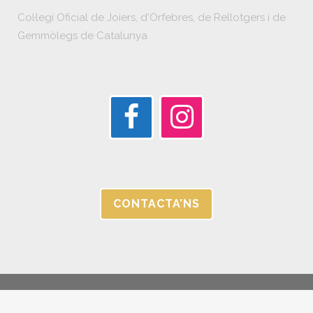
Col·legi Oficial de Joiers, d'Orfebres, de Rellotgers i de
Gemmòlegs de Catalunya
CONTACTA’NS
© JORGC 2025 |
AVÍS LEGAL I POLÍTICA DE PRIVACITAT |
CANAL