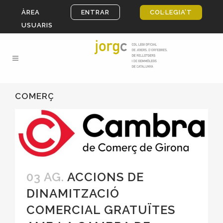
ÀREA
ENTRAR
COL·LEGIA’T
USUARIS
COMERÇ
03 AG.
ACCIONS DE
DINAMITZACIÓ
COMERCIAL GRATUÏTES