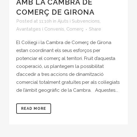
AMB LA CAMBRA DE
COMERÇ DE GIRONA
Posted at 11:10h
in
Ajuts i Subvencions
,
Avantatges i Convenis
,
Comerç
Share
El Col·legi i la Cambra de Comerç de Girona
estan coordinant els seus esforços per
potenciar el comerç al territori. Fruit d’aquesta
cooperació, us plantegem la possibilitat
d’accedir a tres accions de dinamització
comercial totalment gratuïtes per als col·legiats
de l’àmbit geogràfic de la Cambra. Aquestes...
READ MORE