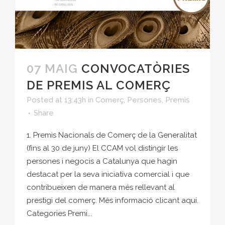
07 MAIG
CONVOCATÒRIES
DE PREMIS AL COMERÇ
Posted at 13:43h
in
Comerç
,
Persones
,
Premis
Share
1. Premis Nacionals de Comerç de la Generalitat
(fins al 30 de juny) El CCAM vol distingir les
persones i negocis a Catalunya que hagin
destacat per la seva iniciativa comercial i que
contribueixen de manera més rellevant al
prestigi del comerç. Més informació clicant aquí.
Categories Premi...