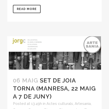
READ MORE
06 MAIG
SET DE JOIA
TORNA (MANRESA, 22 MAIG
A 7 DE JUNY)
Posted at 13:49h
in
Actes culturals
,
Artesania
,