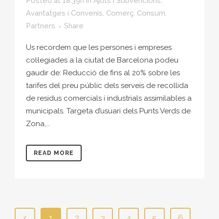
Posted at 18:39h
in
Ajuts i Subvencions
,
Avantatges i Convenis
,
Comerç
,
Consum
,
Partners
Share
Us recordem que les persones i empreses
col·legiades a la ciutat de Barcelona podeu
gaudir de: Reducció de fins al 20% sobre les
tarifes del preu públic dels serveis de recollida
de residus comercials i industrials assimilables a
municipals. Targeta d’usuari dels Punts Verds de
Zona,...
READ MORE
1
2
3
4
5
6