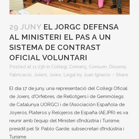
29 JUNY
EL JORGC DEFENSA
AL MINISTERI EL PAS A UN
SISTEMA DE CONTRAST
OFICIAL VOLUNTARI
Posted at 11:23h
in
Col·legi
,
Comerç
,
Consum
,
Disseny
,
Fabricació
,
Joiers
,
Joies
,
Legal
by
Juan Ignacio
Share
El dia 17 de juny, una representació del Col·legi Oficial
de Joiers, d’Orfebres, de Rellotgers i de Gemmòlegs
de Catalunya (JORGC) i de l’Asociación Española de
Joyeros, Plateros y Relojeros de España (AEJPR) es va
reunir amb l’equip del Ministeri d’Indústria i Turisme,
presidit pel Sr. Pablo Garde, subsecretari d’Indústria i
Turisme.