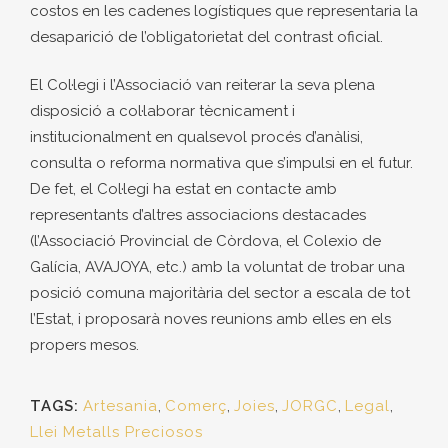
costos en les cadenes logístiques que representaria la
desaparició de l’obligatorietat del contrast oficial.
El Col·legi i l’Associació van reiterar la seva plena
disposició a col·laborar tècnicament i
institucionalment en qualsevol procés d’anàlisi,
consulta o reforma normativa que s’impulsi en el futur.
De fet, el Col·legi ha estat en contacte amb
representants d’altres associacions destacades
(l’Associació Provincial de Còrdova, el Colexio de
Galícia, AVAJOYA, etc.) amb la voluntat de trobar una
posició comuna majoritària del sector a escala de tot
l’Estat, i proposarà noves reunions amb elles en els
propers mesos.
TAGS:
Artesania
,
Comerç
,
Joies
,
JORGC
,
Legal
,
Llei Metalls Preciosos