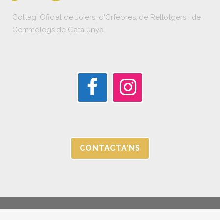
Col·legi Oficial de Joiers, d'Orfebres, de Rellotgers i de
Gemmòlegs de Catalunya
CONTACTA’NS
© JORGC 2025 |
AVÍS LEGAL I POLÍTICA DE PRIVACITAT |
CANAL