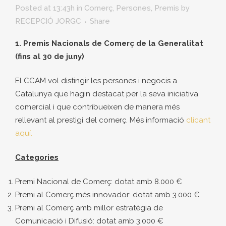
Posted at 13:43h
in
Comerç
,
Persones
,
Premis
by
RECEPCIÓ JORGC
Share
1. Premis Nacionals de Comerç de la Generalitat
(fins al 30 de juny)
El CCAM vol distingir les persones i negocis a
Catalunya que hagin destacat per la seva iniciativa
comercial i que contribueixen de manera més
rellevant al prestigi del comerç. Més informació
clicant
aquí.
Categories
Premi Nacional de Comerç: dotat amb 8.000 €
Premi al Comerç més innovador: dotat amb 3.000 €
Premi al Comerç amb millor estratègia de
Comunicació i Difusió: dotat amb 3.000 €