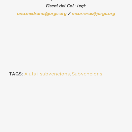
Fiscal del Col
·
legi:
ana.medrano@jorgc.org
/
mcarreras@jorgc.org
TAGS:
Ajuts i subvencions
,
Subvencions