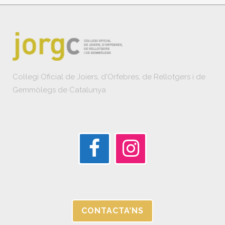
Col·legi Oficial de Joiers, d'Orfebres, de Rellotgers i de
Gemmòlegs de Catalunya
CONTACTA’NS