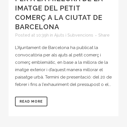
IMATGE DEL PETIT
COMERÇ A LA CIUTAT DE
BARCELONA
Posted at 10:39h
in
Ajuts i Subvencions
Share
L'Ajuntament de Barcelona ha publicat la
convocatòria per als ajuts al petit comerç i
comerç emblemàtic, en base a la millora de la
imatge exterior i d’aquest manera millorar el
paisatge urbà. Termini de presentació: del 20 de
febrer i fins a l'exhauriment del pressupost o el...
READ MORE