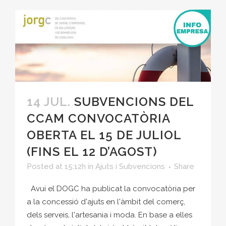
14 JUL.
SUBVENCIONS DEL
CCAM CONVOCATÒRIA
OBERTA EL 15 DE JULIOL
(FINS EL 12 D’AGOST)
Posted at 15:12h
in
Ajuts i Subvencions
Share
Avui el DOGC ha publicat la convocatòria per
a la concessió d'ajuts en l'àmbit del comerç,
dels serveis, l'artesania i moda. En base a elles