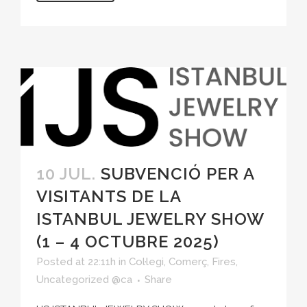
10 JUL.
SUBVENCIÓ PER A
VISITANTS DE LA
ISTANBUL JEWELRY SHOW
(1 – 4 OCTUBRE 2025)
Posted at 22:11h
in
Col·legi
,
Comerç
,
Fires
,
Uncategorized @ca
Share