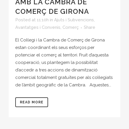
AMB LA CAMBRA DE
COMERÇ DE GIRONA
Posted at 11:10h
in
Ajuts i Subvencions
,
Avantatges i Convenis
,
Comerç
Share
El Col·legi i la Cambra de Comerç de Girona
estan coordinant els seus esforços per
potenciar el comerç al territori. Fruit d’aquesta
cooperació, us plantegem la possibilitat
d’accedir a tres accions de dinamització
comercial totalment gratuïtes per als col·legiats
de l’àmbit geogràfic de la Cambra. Aquestes...
READ MORE