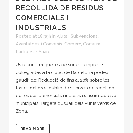
RECOLLIDA DE RESIDUS
COMERCIALS I
INDUSTRIALS
Posted at 18:39h
in
Ajuts i Subvencions
,
Avantatges i Convenis
,
Comerç
,
Consum
,
Partners
Share
Us recordem que les persones i empreses
col·legiades a la ciutat de Barcelona podeu
gaudir de: Reducció de fins al 20% sobre les
tarifes del preu públic dels serveis de recollida
de residus comercials i industrials assimilables a
municipals. Targeta d’usuari dels Punts Verds de
Zona,...
READ MORE