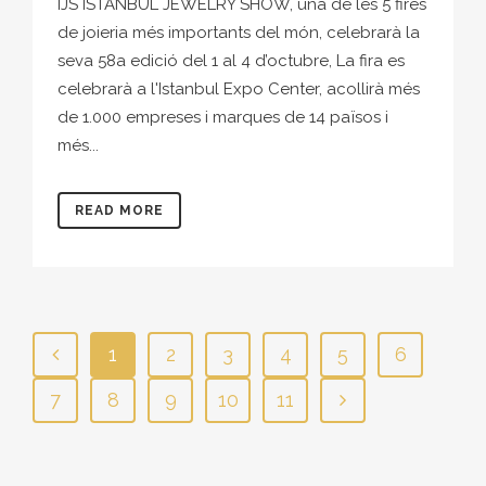
IJS ISTANBUL JEWELRY SHOW, una de les 5 fires
de joieria més importants del món, celebrarà la
seva 58a edició del 1 al 4 d’octubre, La fira es
celebrarà a l'Istanbul Expo Center, acollirà més
de 1.000 empreses i marques de 14 països i
més...
READ MORE
1
2
3
4
5
6
7
8
9
10
11