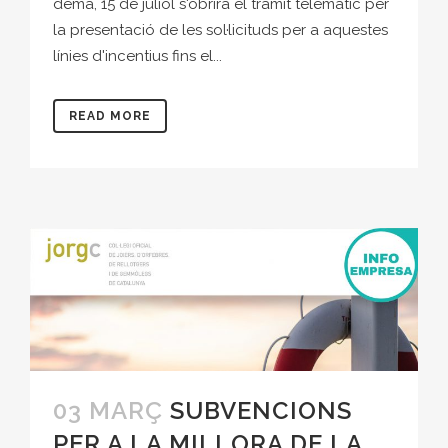
demà, 15 de juliol s'obrirà el tràmit telemàtic per
la presentació de les sol·licituds per a aquestes
línies d'incentius fins el...
READ MORE
03 MARÇ
SUBVENCIONS
PER A LA MILLORA DE LA