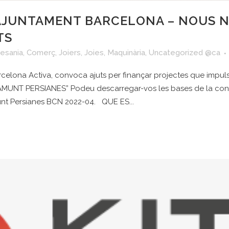
AJUNTAMENT BARCELONA – NOUS N
TS
tesania
,
Comerç
,
Joiers
,
Joies
,
Maquinària
,
Uncategorized @ca
celona Activa, convoca ajuts per finançar projectes que impulsi
t “AMUNT PERSIANES” Podeu descarregar-vos les bases de la conv
t Persianes BCN 2022-04. QUE ES...