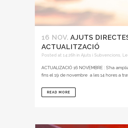
16 NOV.
AJUTS DIRECTES
ACTUALITZACIÓ
Posted at 14:26h
in
Ajuts i Subvencions
,
Le
ACTUALIZACIÓ 16 NOVEMBRE : S'ha ampliat el
fins el 19 de novembre a les 14 hores a tra
READ MORE