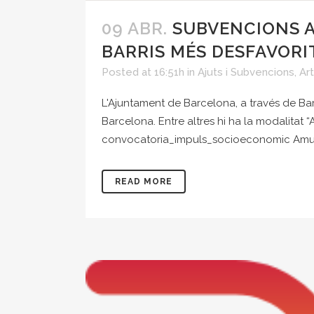
09 ABR.
SUBVENCIONS 
BARRIS MÉS DESFAVORI
Posted at 16:51h
in
Ajuts i Subvencions
,
Ar
L'Ajuntament de Barcelona, a través de Bar
Barcelona. Entre altres hi ha la modalita
convocatoria_impuls_socioeconomic Amun
READ MORE