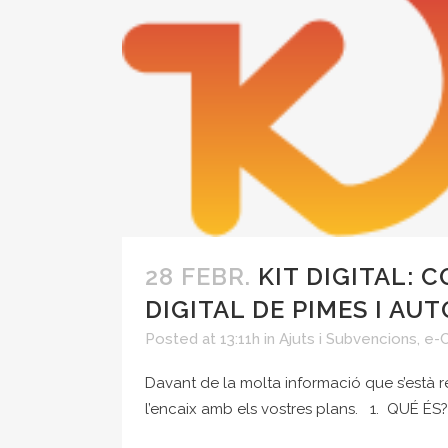
28 FEBR.
KIT DIGITAL: 
DIGITAL DE PIMES I A
Posted at 13:11h
in
Ajuts i Subvencions
,
e-
Davant de la molta informació que s’està r
l’encaix amb els vostres plans. 1. QUÉ ÉS? 