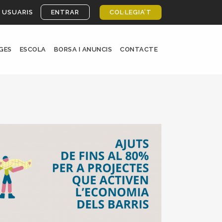
 USUARIS
ENTRAR
COL·LEGIA’T
GES
ESCOLA
BORSA I ANUNCIS
CONTACTE