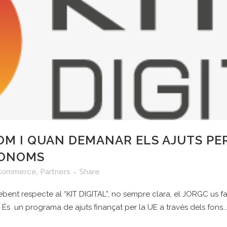
COM I QUAN DEMANAR ELS AJUTS P
UTONOMS
Commerce
,
Partners
Share
ebent respecte al “KIT DIGITAL”, no sempre clara, el JORGC us 
És un programa de ajuts finançat per la UE a través dels fons..