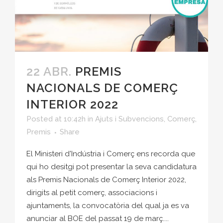
22 ABR.
PREMIS
NACIONALS DE COMERÇ
INTERIOR 2022
Posted at 10:42h
in
Ajuts i Subvencions
,
Comerç
,
Premis
Share
El Ministeri d'Indústria i Comerç ens recorda que
qui ho desitgi pot presentar la seva candidatura
als Premis Nacionals de Comerç Interior 2022,
dirigits al petit comerç, associacions i
ajuntaments, la convocatòria del qual ja es va
anunciar al BOE del passat 19 de març....