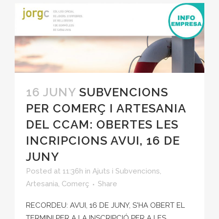
16 JUNY
SUBVENCIONS
PER COMERÇ I ARTESANIA
DEL CCAM: OBERTES LES
INCRIPCIONS AVUI, 16 DE
JUNY
Posted at 11:36h
in
Ajuts i Subvencions
,
Artesania
,
Comerç
Share
RECORDEU: AVUI, 16 DE JUNY, S'HA OBERT EL
TERMINI PER A LA INSCRIPCIÓ PER A LES