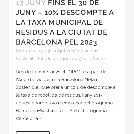
13 JUNY
FINS EL 30 DE
JUNY – 10% DESCOMPTE A
LA TAXA MUNICIPAL DE
RESIDUS A LA CIUTAT DE
BARCELONA PEL 2023
Posted at 13:05h
in
Ajuts i Subvencions
,
Sostenibilitat
,
Uncategorized @ca
Share
Des de fa molts anys el JORGC era part de
l"Acord Cívic per una Barcelona Neta i
Sostenible", que oferia un 10% de descompte a
la taxa de recollida de residus, l'any 2017
aquest acord es va reemplaçar pel programa
Barcelona+Sostenible. Amb el programa
Barcelona +...