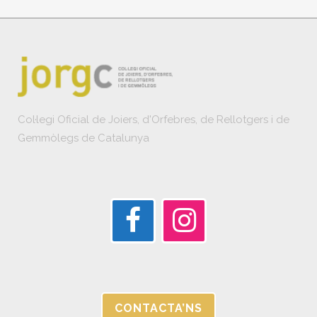
Col·legi Oficial de Joiers, d'Orfebres, de Rellotgers i de
Gemmòlegs de Catalunya
CONTACTA’NS