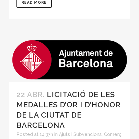
READ MORE
22 ABR.
LICITACIÓ DE LES
MEDALLES D’OR I D’HONOR
DE LA CIUTAT DE
BARCELONA
Posted at 14:37h
in
Ajuts i Subvencions
,
Comerç