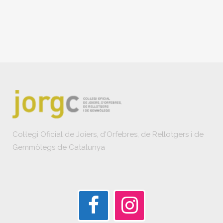
Col·legi Oficial de Joiers, d'Orfebres, de Rellotgers i de
Gemmòlegs de Catalunya