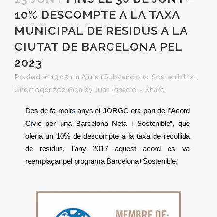
10% DESCOMPTE A LA TAXA
MUNICIPAL DE RESIDUS A LA
CIUTAT DE BARCELONA PEL
2023
Posted at 13:05h
in
Ajuts i Subvencions
,
Sostenibilitat
,
Uncategorized @ca
by
Juan Ignacio
Share
Des de fa molt
s
anys el JORGC era part de
l”Acord
C
í
vic per una Barcelona Neta i Sostenible”, que
oferia un 10% de descompte a la taxa de recollida
de residus, l’any 2017 aquest acord es va
reemplaçar pel programa Barcelona+Sostenible.