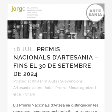
18 JUL.
PREMIS
NACIONALS D’ARTESANIA –
FINS EL 30 DE SETEMBRE
DE 2024
Posted at 09:52h
in
Ajuts i Subvencions
,
Artesania
,
Joiers
,
Joies
,
Premis
,
Uncategorized
@ca
Share
Els Premis Nacionals d'Artesania distingeixen les
persones i empreses amb activitat artesana que