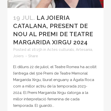
19 JUL.
LA JOIERIA
CATALANA, PRESENT DE
NOU AL PREMI DE TEATRE
MARGARIDA XIRGU 2024
Posted at 16:15h
in
Actes culturals
,
Artesania
,
Joiers
Share
El dilluns 22 de juliol, el Teatre Romea ha acollit
l’entrega del 50è Premi de Teatre Memorial
Margarida Xirgu, lliurat enguany a Àgata Roca
com a millor actriu de la temporada 2023-
2024. El Premi Margarida Xirgu s’atorga a la
millor interpretació femenina de cada
temporada. El guardó...