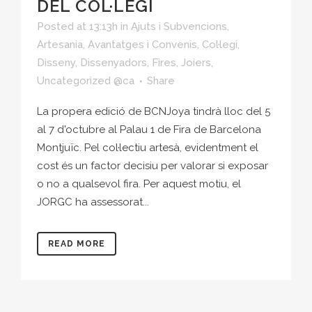
DEL COL·LEGI
Posted at 13:13h
in
Ajuts i Subvencions
,
Artesania
,
Avantatges i Convenis
,
Col·legi
,
Disseny
,
Dissenyadors
,
Fires
,
Joiers
,
Uncategorized @ca
Share
La propera edició de BCNJoya tindrà lloc del 5
al 7 d'octubre al Palau 1 de Fira de Barcelona
Montjuïc. Pel col·lectiu artesà, evidentment el
cost és un factor decisiu per valorar si exposar
o no a qualsevol fira. Per aquest motiu, el
JORGC ha assessorat...
READ MORE