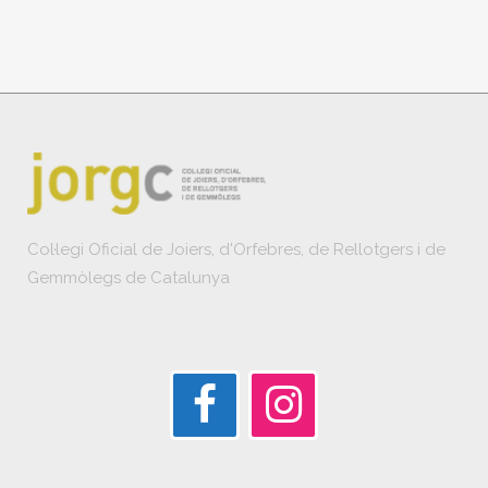
Col·legi Oficial de Joiers, d'Orfebres, de Rellotgers i de
Gemmòlegs de Catalunya