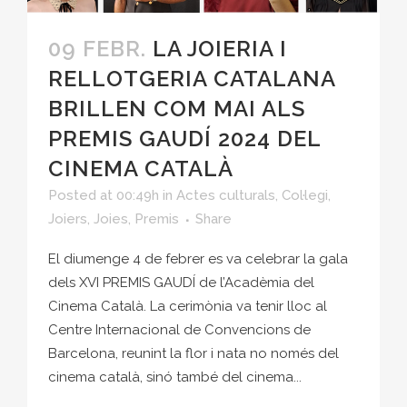
09 FEBR.
LA JOIERIA I
RELLOTGERIA CATALANA
BRILLEN COM MAI ALS
PREMIS GAUDÍ 2024 DEL
CINEMA CATALÀ
Posted at 00:49h
in
Actes culturals
,
Col·legi
,
Joiers
,
Joies
,
Premis
Share
El diumenge 4 de febrer es va celebrar la gala
dels XVI PREMIS GAUDÍ de l’Acadèmia del
Cinema Català. La cerimònia va tenir lloc al
Centre Internacional de Convencions de
Barcelona, reunint la flor i nata no només del
cinema català, sinó també del cinema...