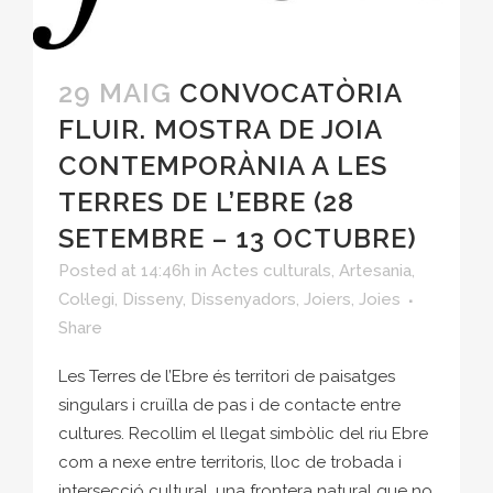
29 MAIG
CONVOCATÒRIA
FLUIR. MOSTRA DE JOIA
CONTEMPORÀNIA A LES
TERRES DE L’EBRE (28
SETEMBRE – 13 OCTUBRE)
Posted at 14:46h
in
Actes culturals
,
Artesania
,
Col·legi
,
Disseny
,
Dissenyadors
,
Joiers
,
Joies
Share
Les Terres de l’Ebre és territori de paisatges
singulars i cruïlla de pas i de contacte entre
cultures. Recollim el llegat simbòlic del riu Ebre
com a nexe entre territoris, lloc de trobada i
intersecció cultural, una frontera natural que no