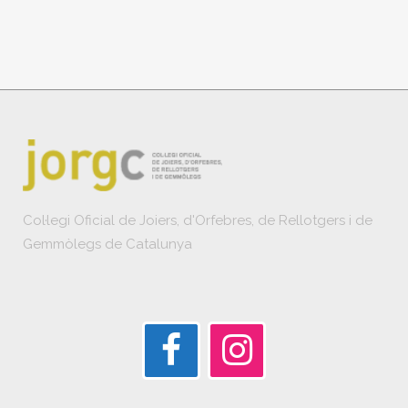
Col·legi Oficial de Joiers, d'Orfebres, de Rellotgers i de
Gemmòlegs de Catalunya