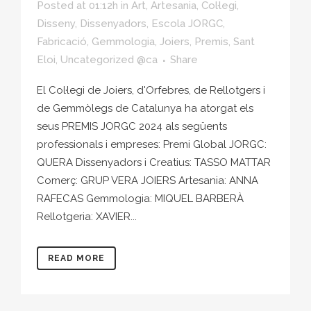
Posted at 01:12h
in
Art
,
Artesania
,
Col·legi
,
Disseny
,
Dissenyadors
,
Escola JORGC
,
Fabricació
,
Gemmologia
,
Joiers
,
Premis
,
Sant
Eloi
,
Uncategorized @ca
Share
El Col·legi de Joiers, d'Orfebres, de Rellotgers i
de Gemmòlegs de Catalunya ha atorgat els
seus PREMIS JORGC 2024 als següents
professionals i empreses: Premi Global JORGC:
QUERA Dissenyadors i Creatius: TASSO MATTAR
Comerç: GRUP VERA JOIERS Artesania: ANNA
RAFECAS Gemmologia: MIQUEL BARBERÀ
Rellotgeria: XAVIER...
READ MORE