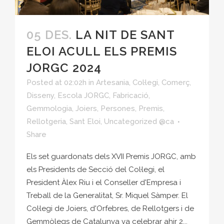
05 DES.
LA NIT DE SANT
ELOI ACULL ELS PREMIS
JORGC 2024
Posted at 02:02h
in
Artesania
,
Col·legi
,
Comerç
,
Disseny
,
Escola JORGC
,
Fabricació
,
Gemmologia
,
Joiers
,
Persones
,
Premis
,
Rellotgeria
,
Sant Eloi
,
Uncategorized @ca
Share
Els set guardonats dels XVII Premis JORGC, amb
els Presidents de Secció del Col·legi, el
President Àlex Riu i el Conseller d'Empresa i
Treball de la Generalitat, Sr. Miquel Sàmper. El
Col·legi de Joiers, d'Orfebres, de Rellotgers i de
Gemmòlegs de Catalunya va celebrar ahir 2...