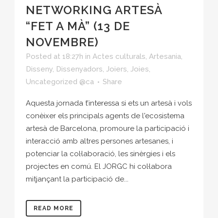
NETWORKING ARTESÀ
“FET A MÀ” (13 DE
NOVEMBRE)
Posted at 18:27h
in
Actes culturals
,
Artesania
,
Disseny
,
Dissenyadors
,
Joiers
,
Joies
,
Uncategorized @ca
Share
Aquesta jornada t’interessa si ets un artesà i vols
conèixer els principals agents de l'ecosistema
artesà de Barcelona, promoure la participació i
interacció amb altres persones artesanes, i
potenciar la col·laboració, les sinèrgies i els
projectes en comú. El JORGC hi col·labora
mitjançant la participació de...
READ MORE