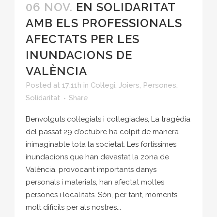
06 NOV.
EN SOLIDARITAT
AMB ELS PROFESSIONALS
AFECTATS PER LES
INUNDACIONS DE
VALÈNCIA
Posted at 17:11h
in
Col·legi
,
Joiers
,
Persones
,
Solidaritat
Share
Benvolguts col·legiats i col·legiades, La tragèdia
del passat 29 d’octubre ha colpit de manera
inimaginable tota la societat. Les fortíssimes
inundacions que han devastat la zona de
València, provocant importants danys
personals i materials, han afectat moltes
persones i localitats. Són, per tant, moments
molt difícils per als nostres...