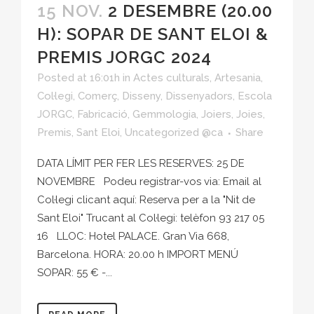
15 NOV.
2 DESEMBRE (20.00
H): SOPAR DE SANT ELOI &
PREMIS JORGC 2024
Posted at 16:01h
in
Actes culturals
,
Artesania
,
Col·legi
,
Comerç
,
Disseny
,
Dissenyadors
,
Escola
JORGC
,
Fabricació
,
Gemmologia
,
Joiers
,
Joies
,
Premis
,
Sant Eloi
,
Uncategorized @ca
Share
DATA LÍMIT PER FER LES RESERVES: 25 DE
NOVEMBRE Podeu registrar-vos via: Email al
Col·legi clicant aquí: Reserva per a la "Nit de
Sant Eloi" Trucant al Col·legi: telèfon 93 217 05
16 LLOC: Hotel PALACE. Gran Via 668,
Barcelona. HORA: 20.00 h IMPORT MENÚ
SOPAR: 55 € -...