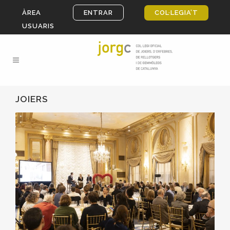
ÀREA
ENTRAR
COL·LEGIA’T
USUARIS
JOIERS