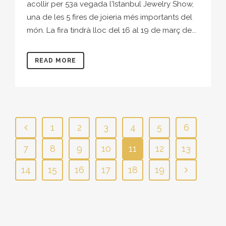
acollir per 53a vegada l'Istanbul Jewelry Show,
una de les 5 fires de joieria més importants del
món. La fira tindrà lloc del 16 al 19 de març de...
READ MORE
1
2
3
4
5
6
7
8
9
10
11
12
13
14
15
16
17
18
19