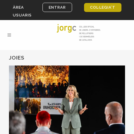
ÀREA
ENTRAR
COL·LEGIA’T
USUARIS
JOIES