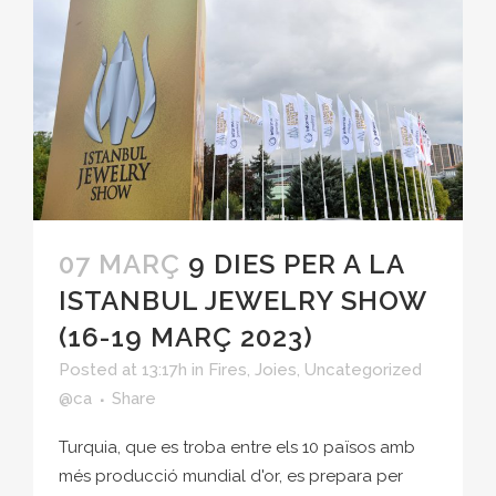
07 MARÇ
9 DIES PER A LA
ISTANBUL JEWELRY SHOW
(16-19 MARÇ 2023)
Posted at 13:17h
in
Fires
,
Joies
,
Uncategorized
@ca
Share
Turquia, que es troba entre els 10 països amb
més producció mundial d'or, es prepara per