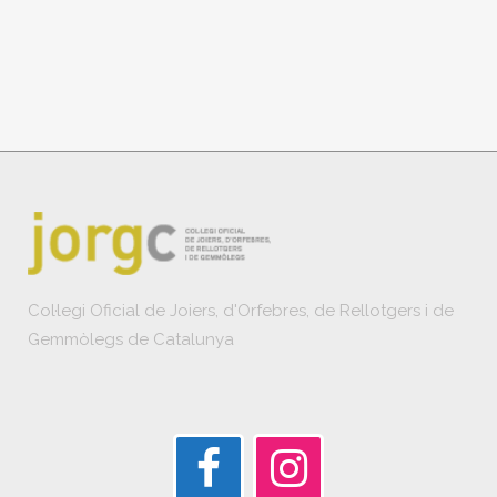
Col·legi Oficial de Joiers, d'Orfebres, de Rellotgers i de
Gemmòlegs de Catalunya