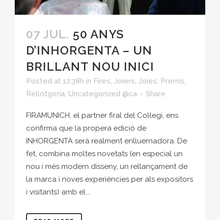
07 JUL.
50 ANYS
D’INHORGENTA – UN
BRILLANT NOU INICI
Posted at 12:38h
in
Fires
,
Joiers
,
Joies
,
Premis
,
Rellotgeria
,
Uncategorized @ca
Share
FIRAMUNICH, el partner firal del Col·legi, ens
confirma que la propera edició de
INHORGENTA serà realment enlluernadora. De
fet, combina moltes novetats (en especial un
nou i més modern disseny, un rellançament de
la marca i noves experiències per als expositors
i visitants) amb el...