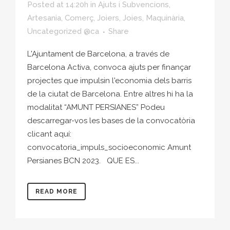
Posted at 14:20h
in
Ajuts i Subvencions
,
Artesania
,
Comerç
,
Joiers
,
Joies
,
Maquinària
,
Uncategorized @ca
Share
L'Ajuntament de Barcelona, a través de
Barcelona Activa, convoca ajuts per finançar
projectes que impulsin l'economia dels barris
de la ciutat de Barcelona. Entre altres hi ha la
modalitat “AMUNT PERSIANES” Podeu
descarregar-vos les bases de la convocatòria
clicant aquí:
convocatoria_impuls_socioeconomic Amunt
Persianes BCN 2023. QUE ES...
READ MORE