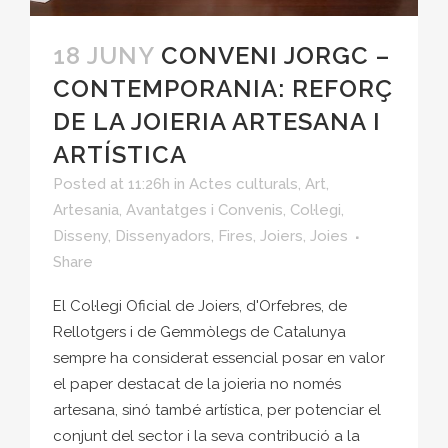
18 JUNY
CONVENI JORGC –
CONTEMPORANIA: REFORÇ
DE LA JOIERIA ARTESANA I
ARTÍSTICA
Posted at 11:26h
in
Actes culturals
,
Art
,
Artesania
,
Avantatges i Convenis
,
Col·legi
,
Disseny
,
Dissenyadors
,
Fires
,
Joiers
,
Joies
Share
El Col·legi Oficial de Joiers, d'Orfebres, de
Rellotgers i de Gemmòlegs de Catalunya
sempre ha considerat essencial posar en valor
el paper destacat de la joieria no només
artesana, sinó també artística, per potenciar el
conjunt del sector i la seva contribució a la