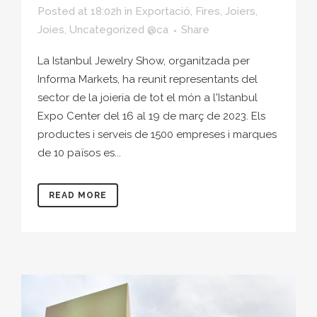
Posted at 18:02h
in
Exportació
,
Fires
,
Joiers
,
Joies
,
Uncategorized @ca
Share
La Istanbul Jewelry Show, organitzada per
Informa Markets, ha reunit representants del
sector de la joieria de tot el món a l'Istanbul
Expo Center del 16 al 19 de març de 2023. Els
productes i serveis de 1500 empreses i marques
de 10 països es...
READ MORE