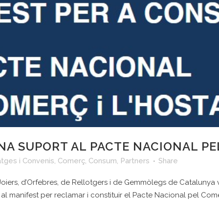
ONA SUPORT AL PACTE NACIONAL P
tges i Convenis
,
Comerç
,
Consum
,
Partners
Share
 Joiers, d’Orfebres, de Rellotgers i de Gemmòlegs de Catalunya v
al manifest per reclamar i constituir el Pacte Nacional pel Comerç 