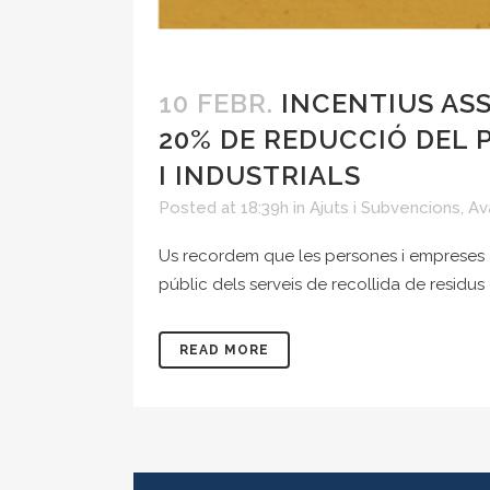
10 FEBR.
INCENTIUS ASS
20% DE REDUCCIÓ DEL 
I INDUSTRIALS
Posted at 18:39h
in
Ajuts i Subvencions
,
Av
Us recordem que les persones i empreses co
públic dels serveis de recollida de residus 
READ MORE