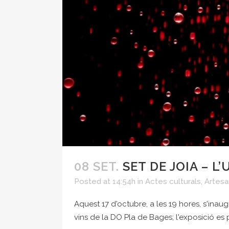
08 SET.
SET DE JOIA – L
Posted at 14:54h
in
Actes culturals
,
Artesa
Aquest 17 d'octubre, a les 19 hores, s'ina
vins de la DO Pla de Bages; l'exposició es po