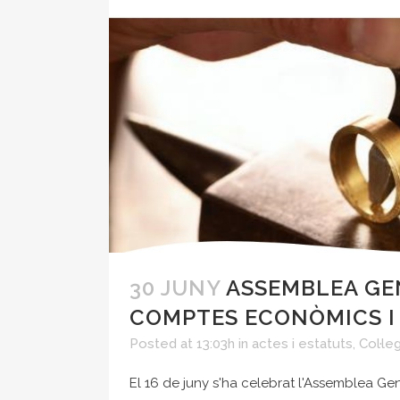
30 JUNY
ASSEMBLEA GEN
COMPTES ECONÒMICS I
Posted at 13:03h
in
actes i estatuts
,
Col·leg
El 16 de juny s'ha celebrat l'Assemblea Gen