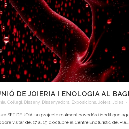
’UNIÓ DE JOIERIA I ENOLOGIA AL BAG
nia
,
Col·legi
,
Disseny
,
Dissenyadors
,
Exposicions
,
Joiers
,
Joies
ugura SET DE JOIA, un projecte realment novedós i inedit que ag
drà visitar del 17 al 19 d'octubre al Centre Enoturístic del Pla...