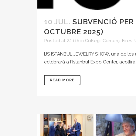
10 JUL.
SUBVENCIÓ PER 
OCTUBRE 2025)
Posted at 22:11h
in
Col·legi
,
Comerç
,
Fires
,
IJS ISTANBUL JEWELRY SHOW, una de les 5 fi
celebrarà a l'Istanbul Expo Center, acollir
READ MORE