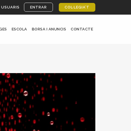
 USUARIS
ENTRAR
COL·LEGIA’T
GES
ESCOLA
BORSA I ANUNCIS
CONTACTE