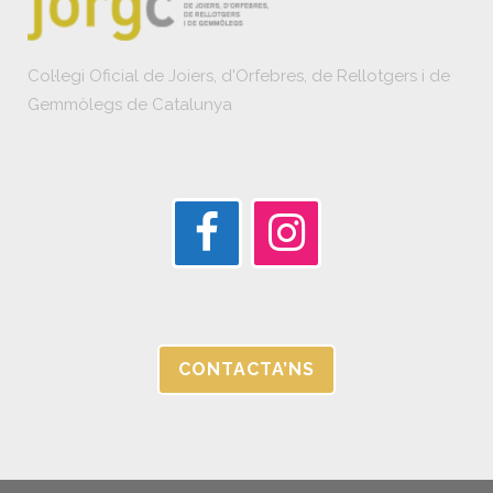
Col·legi Oficial de Joiers, d'Orfebres, de Rellotgers i de
Gemmòlegs de Catalunya
CONTACTA’NS