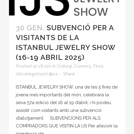
30 GEN.
SUBVENCIÓ PER A
VISITANTS DE LA
ISTANBUL JEWELRY SHOW
(16-19 ABRIL 2025)
Posted at 18:01h
in
Col·legi
,
Comerç
,
Fires
,
Uncategorized @ca
Share
ISTANBUL JEWELRY SHOW, una de les 5 fires de
joieria més importants del món, celebrarà la
seva 57a edició del 16 al 19 d’abril, i hi podeu
assistir com visitants amb una subvenció
d’allotjament. SUBVENCIONS PER ALS
COMPRADORS QUE VISITIN LA IJS Per afavorir la
presència de...