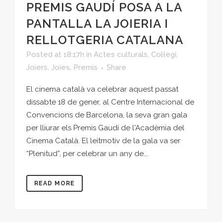
PREMIS GAUDÍ POSA A LA
PANTALLA LA JOIERIA I
RELLOTGERIA CATALANA
Posted at 18:17h
in
Actes culturals
,
Col·legi
,
Joiers
,
Joies
,
Premis
Share
El cinema català va celebrar aquest passat
dissabte 18 de gener, al Centre Internacional de
Convencions de Barcelona, la seva gran gala
per lliurar els Premis Gaudí de l'Acadèmia del
Cinema Català. El leitmotiv de la gala va ser
“Plenitud”, per celebrar un any de...
READ MORE