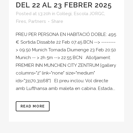
DEL 22 AL 23 FEBRER 2025
Posted at 13:20h
in
Col·legi
,
Escola JORGC
,
Fires
,
Partners
Share
PREU PER PERSONA EN HABITACIÓ DOBLE: 495
€ Sortida Dissabte 22 Feb 07:45 BCN --> --------
> 09:50 Munich Tornada Diumenge 23 Feb 20:50
Munich -- > 2h 5m --> 22:55 BCN Allotjament:
PREMIER INN MUNCHEN CITY ZENTRUM [gallery
columns="2" link="none" size="medium"
ids="31170,31168"] El preu inclou: Vol directe
amb Lufthansa amb maleta en cabina. Estada...
READ MORE