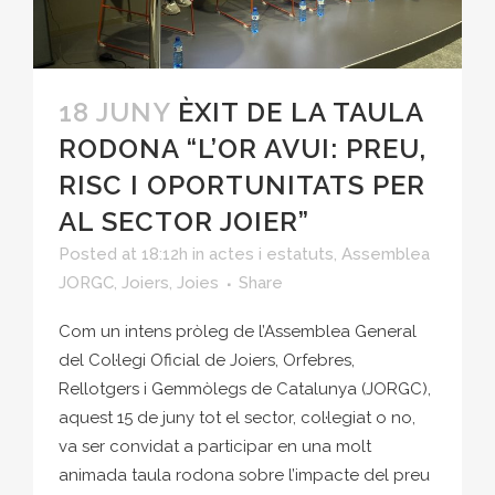
18 JUNY
ÈXIT DE LA TAULA
RODONA “L’OR AVUI: PREU,
RISC I OPORTUNITATS PER
AL SECTOR JOIER”
Posted at 18:12h
in
actes i estatuts
,
Assemblea
JORGC
,
Joiers
,
Joies
Share
Com un intens pròleg de l’Assemblea General
del Col·legi Oficial de Joiers, Orfebres,
Rellotgers i Gemmòlegs de Catalunya (JORGC),
aquest 15 de juny tot el sector, col·legiat o no,
va ser convidat a participar en una molt
animada taula rodona sobre l’impacte del preu