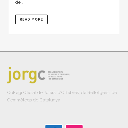
de...
READ MORE
Col·legi Oficial de Joiers, d'Orfebres, de Rellotgers i de
Gemmòlegs de Catalunya