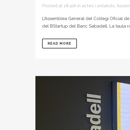
Posted at 18:41h
in
actes i estatuts
,
Assem
L’Assemblea General del Col·legi Oficial de
del BStartup del Banc Sabadell. La taula 
READ MORE