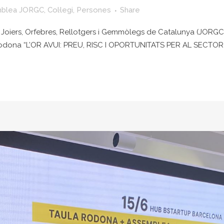
blea JORGC
,
Col·legi
,
Persones
Share
 Joiers, Orfebres, Rellotgers i Gemmòlegs de Catalunya (JORGC) e
rodona “L’OR AVUI: PREU, RISC I OPORTUNITATS PER AL SECTOR J