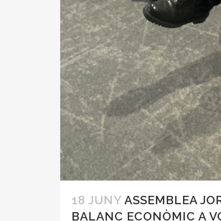
18 JUNY
ASSEMBLEA JOR
BALANC ECONÒMIC A V