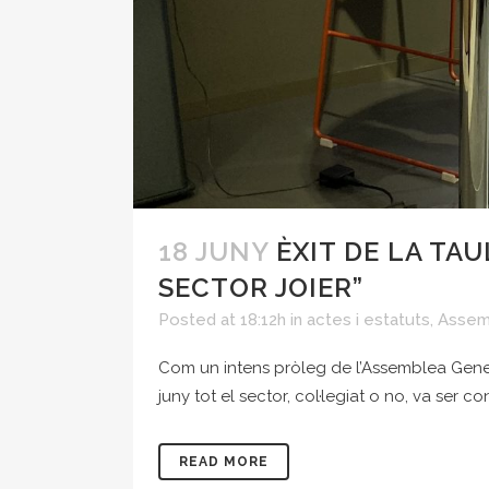
18 JUNY
ÈXIT DE LA TAU
SECTOR JOIER”
Posted at 18:12h
in
actes i estatuts
,
Assem
Com un intens pròleg de l’Assemblea Genera
juny tot el sector, col·legiat o no, va ser 
READ MORE