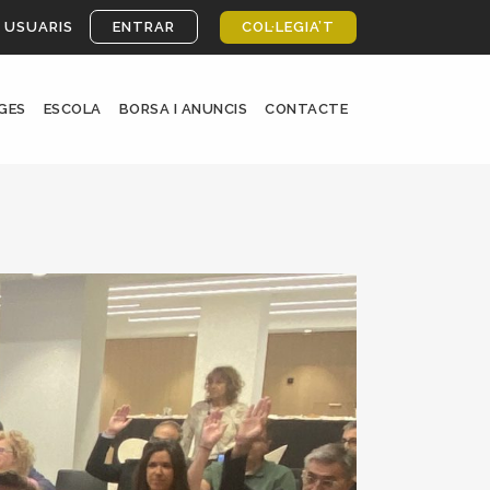
 USUARIS
ENTRAR
COL·LEGIA’T
GES
ESCOLA
BORSA I ANUNCIS
CONTACTE