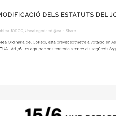
MODIFICACIÓ DELS ESTATUTS DEL 
blea JORGC
,
Uncategorized @ca
Share
mblea Ordinària del Col·legi, està previst sotmetre a votació en 
TUAL Art 76 Les agrupacions territorials tenen els següents òrga