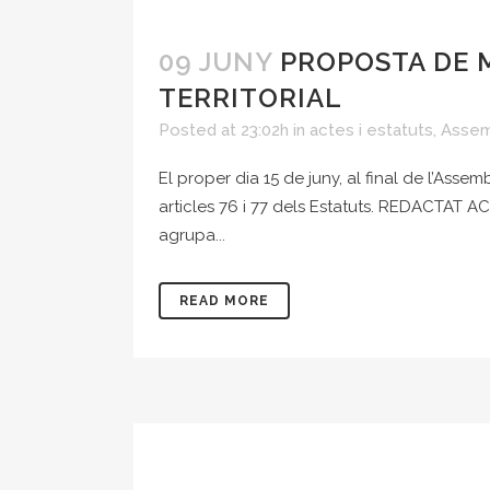
09 JUNY
PROPOSTA DE 
TERRITORIAL
Posted at 23:02h
in
actes i estatuts
,
Assem
El proper dia 15 de juny, al final de l’Asse
articles 76 i 77 dels Estatuts. REDACTAT AC
agrupa...
READ MORE