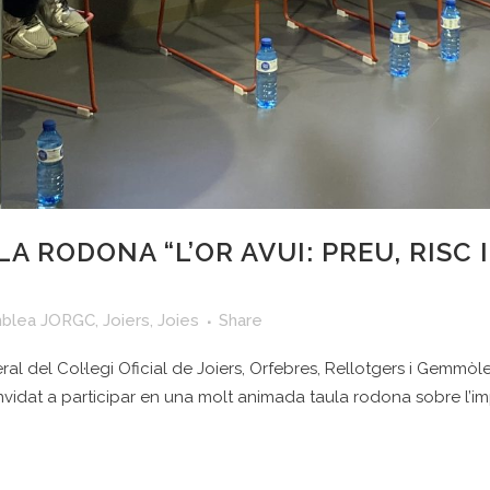
LA RODONA “L’OR AVUI: PREU, RISC
blea JORGC
,
Joiers
,
Joies
Share
l del Col·legi Oficial de Joiers, Orfebres, Rellotgers i Gemmò
convidat a participar en una molt animada taula rodona sobre l’im