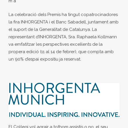
m a
La celebració dels Premis ha tingut copatrocinadores
la fira INHORGENTA i el Banc Sabadell, juntament amb
el suport de la Generalitat de Catalunya. La
representant d’INHORGENTA, Sra. Raphaela Kollmann
va emfatitzar les perspectives excel·lents de la
propera edició (11 al 14 de febrer), que compta amb
un 90% d’espai expositiu ja reservat.
El Col·legi vol agrair a tothom assistís o no, el seu