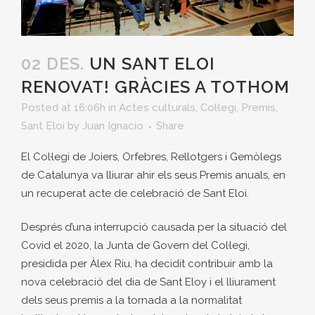
02 DES.
UN SANT ELOI
RENOVAT! GRÀCIES A TOTHOM
Posted at 16:06h
in
Actes culturals
,
Col·legi
,
Premis
,
Sant Eloi
by
Juan Ignacio
Share
El Col·legi de Joiers, Orfebres, Rellotgers i Gemòlegs
de Catalunya va lliurar ahir els seus Premis anuals, en
un recuperat acte de celebració de Sant Eloi.
Després d’una interrupció causada per la situació del
Covid el 2020, la Junta de Govern del Col·legi,
presidida per Àlex Riu, ha decidit contribuir amb la
nova celebració del dia de Sant Eloy i el lliurament
dels seus premis a la tornada a la normalitat