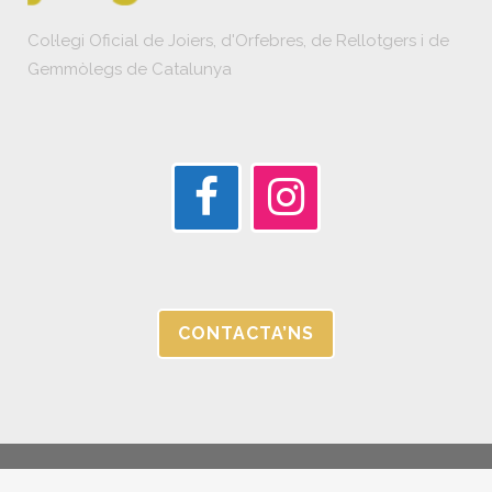
Col·legi Oficial de Joiers, d'Orfebres, de Rellotgers i de
Gemmòlegs de Catalunya
CONTACTA’NS
© JORGC 2025 |
AVÍS LEGAL I POLÍTICA DE PRIVACITAT |
CANAL