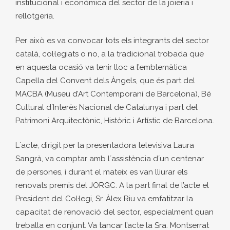
institucional i econòmica del sector de la joieria i
rellotgeria.
Per això es va convocar tots els integrants del sector
català, col·legiats o no, a la tradicional trobada que
en aquesta ocasió va tenir lloc a l’emblemàtica
Capella del Convent dels Àngels, que és part del
MACBA (Museu d’Art Contemporani de Barcelona), Bé
Cultural d´Interès Nacional de Catalunya i part del
Patrimoni Arquitectònic, Històric i Artístic de Barcelona.
L´acte, dirigit per la presentadora televisiva Laura
Sangrà, va comptar amb l´assistència d´un centenar
de persones, i durant el mateix es van lliurar els
renovats premis del JORGC. A la part final de l’acte el
President del Col·legi, Sr. Àlex Riu va emfatitzar la
capacitat de renovació del sector, especialment quan
treballa en conjunt. Va tancar l’acte la Sra. Montserrat