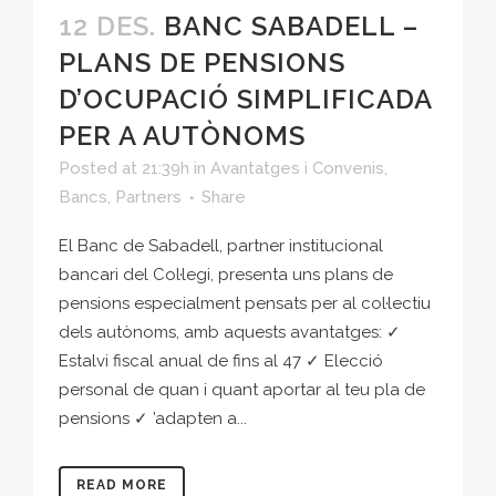
12 DES.
BANC SABADELL –
PLANS DE PENSIONS
D’OCUPACIÓ SIMPLIFICADA
PER A AUTÒNOMS
Posted at 21:39h
in
Avantatges i Convenis
,
Bancs
,
Partners
Share
El Banc de Sabadell, partner institucional
bancari del Col·legi, presenta uns plans de
pensions especialment pensats per al col·lectiu
dels autònoms, amb aquests avantatges: ✓
Estalvi fiscal anual de fins al 47 ✓ Elecció
personal de quan i quant aportar al teu pla de
pensions ✓ ’adapten a...
READ MORE