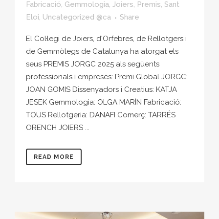
Fabricació
,
Gemmologia
,
Joiers
,
Premis
,
Sant
Eloi
,
Uncategorized @ca
Share
El Col·legi de Joiers, d'Orfebres, de Rellotgers i
de Gemmòlegs de Catalunya ha atorgat els
seus PREMIS JORGC 2025 als següents
professionals i empreses: Premi Global JORGC:
JOAN GOMIS Dissenyadors i Creatius: KATJA
JESEK Gemmologia: OLGA MARÍN Fabricació:
TOUS Rellotgeria: DANAFI Comerç: TARRÉS
ORENCH JOIERS ...
READ MORE