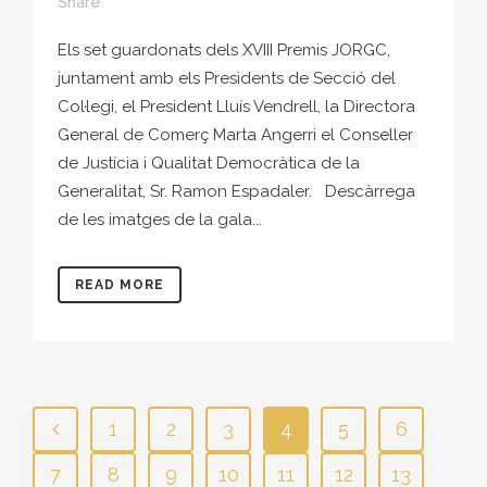
Share
Els set guardonats dels XVIII Premis JORGC,
juntament amb els Presidents de Secció del
Col·legi, el President Lluís Vendrell, la Directora
General de Comerç Marta Angerri el Conseller
de Justícia i Qualitat Democràtica de la
Generalitat, Sr. Ramon Espadaler. Descàrrega
de les imatges de la gala...
READ MORE
1
2
3
4
5
6
7
8
9
10
11
12
13