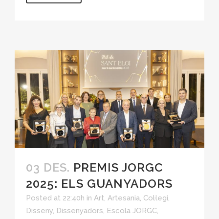
03 DES.
PREMIS JORGC
2025: ELS GUANYADORS
Posted at 22:40h
in
Art
,
Artesania
,
Col·legi
,
Disseny
,
Dissenyadors
,
Escola JORGC
,