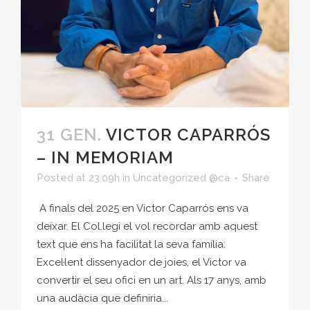
31 GEN.
VICTOR CAPARRÓS
– IN MEMORIAM
Posted at 23:09h
in
Uncategorized @ca
Share
A finals del 2025 en Víctor Caparrós ens va
deixar. El Col.legi el vol recordar amb aquest
text que ens ha facilitat la seva família:
Excel·lent dissenyador de joies, el Victor va
convertir el seu ofici en un art. Als 17 anys, amb
una audàcia que definiria...