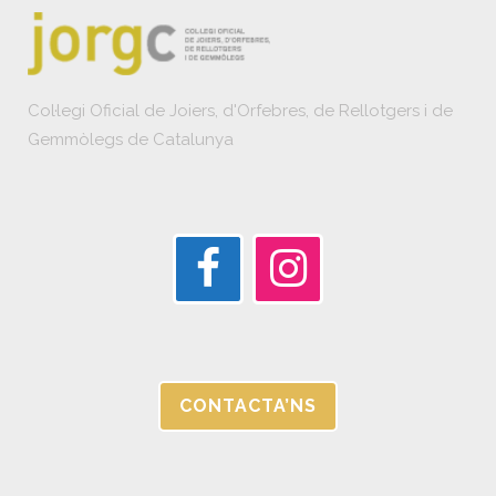
Col·legi Oficial de Joiers, d'Orfebres, de Rellotgers i de
Gemmòlegs de Catalunya
CONTACTA’NS