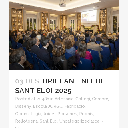
03 DES.
BRILLANT NIT DE
SANT ELOI 2025
Posted at 21:48h
in
Artesania
,
Col·legi
,
Comerç
,
Disseny
,
Escola JORGC
,
Fabricació
,
Gemmologia
,
Joiers
,
Persones
,
Premis
,
Rellotgeria
,
Sant Eloi
,
Uncategorized @ca