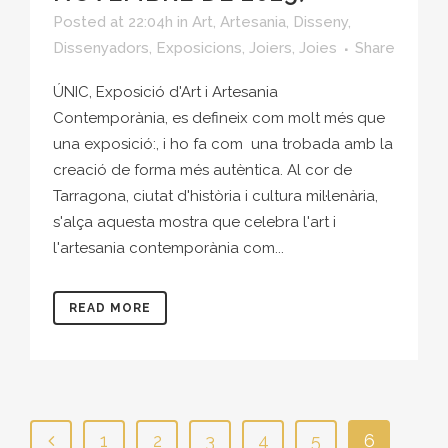
Posted at 22:04h
in
Art
,
Artesania
,
Disseny
,
Dissenyadors
,
Exposicions
,
Joiers
,
Joies
Share
ÚNIC, Exposició d'Art i Artesania
Contemporània, es defineix com molt més que
una exposició:, i ho fa com una trobada amb la
creació de forma més autèntica. Al cor de
Tarragona, ciutat d'història i cultura mil·lenària,
s'alça aquesta mostra que celebra l'art i
l'artesania contemporània com...
READ MORE
1
2
3
4
5
6