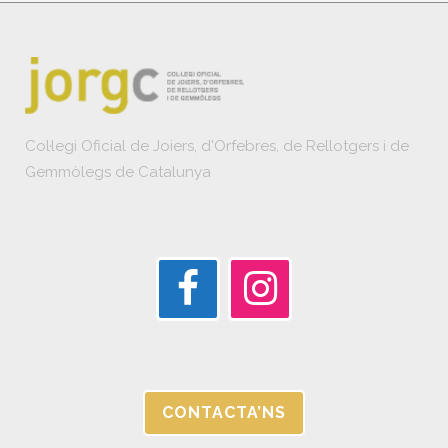
Col·legi Oficial de Joiers, d'Orfebres, de Rellotgers i de
Gemmòlegs de Catalunya
CONTACTA’NS