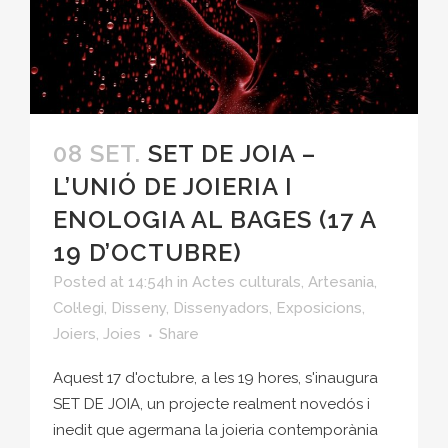
08 SET.
SET DE JOIA –
L’UNIÓ DE JOIERIA I
ENOLOGIA AL BAGES (17 A
19 D’OCTUBRE)
Posted at 14:54h
in
Actes culturals
,
Artesania
,
Col·legi
,
Disseny
,
Dissenyadors
,
Exposicions
,
Joiers
,
Joies
Share
Aquest 17 d'octubre, a les 19 hores, s'inaugura
SET DE JOIA, un projecte realment novedós i
inedit que agermana la joieria contemporània