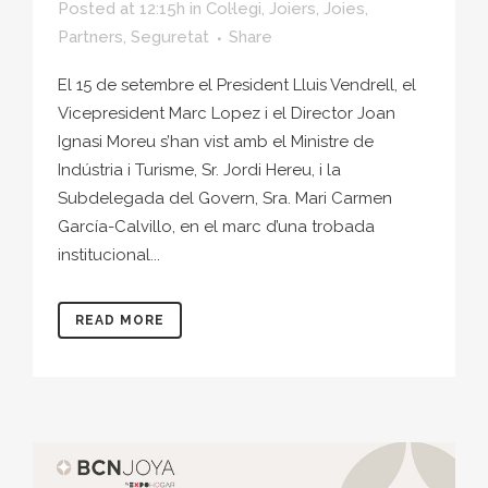
Posted at 12:15h
in
Col·legi
,
Joiers
,
Joies
,
Partners
,
Seguretat
Share
El 15 de setembre el President Lluis Vendrell, el
Vicepresident Marc Lopez i el Director Joan
Ignasi Moreu s’han vist amb el Ministre de
Indústria i Turisme, Sr. Jordi Hereu, i la
Subdelegada del Govern, Sra. Mari Carmen
García-Calvillo, en el marc d’una trobada
institucional...
READ MORE