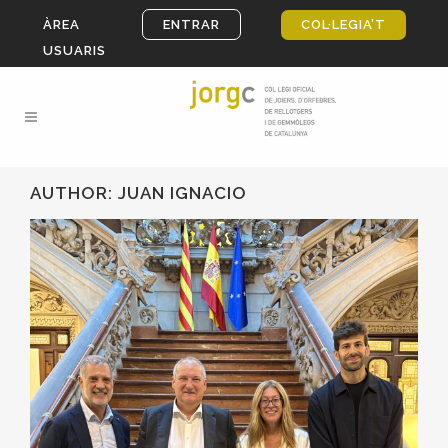
ÀREA
ENTRAR
COL·LEGIA’T
USUARIS
AUTHOR: JUAN IGNACIO