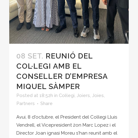
08 SET.
REUNIÓ DEL
COL·LEGI AMB EL
CONSELLER D’EMPRESA
MIQUEL SÀMPER
Posted at 18:52h
in
Col·legi
,
Joiers
,
Joies
,
Partners
Share
Avui, 8 d'octubre, el President del Col·legi Lluis
Vendrell, el Vicepresident 2on Marc Lopez i el
Director Joan ignasi Moreu s'han reunit amb el