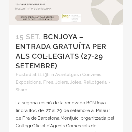
15 SET.
BCNJOYA –
ENTRADA GRATUÏTA PER
ALS COL·LEGIATS (27-29
SETEMBRE)
Posted at 11:13h
in
Avantatges i Convenis
,
Exposicions
,
Fires
,
Joiers
,
Joies
,
Rellotgeria
Share
La segona edició de la renovada BCNJoya
tindrà lloc del 27 al 29 de setembre al Palau 1
de Fira de Barcelona Montjuïc, organitzada pel
Col·legi Oficial d'Agents Comercials de