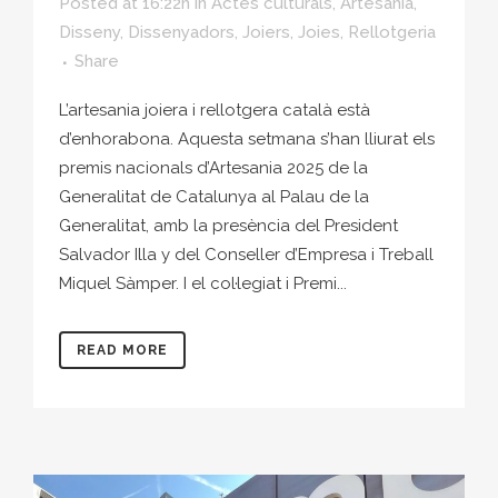
Posted at 16:22h
in
Actes culturals
,
Artesania
,
Disseny
,
Dissenyadors
,
Joiers
,
Joies
,
Rellotgeria
Share
L’artesania joiera i rellotgera català està
d’enhorabona. Aquesta setmana s’han lliurat els
premis nacionals d’Artesania 2025 de la
Generalitat de Catalunya al Palau de la
Generalitat, amb la presència del President
Salvador Illa y del Conseller d’Empresa i Treball
Miquel Sàmper. I el col·legiat i Premi...
READ MORE