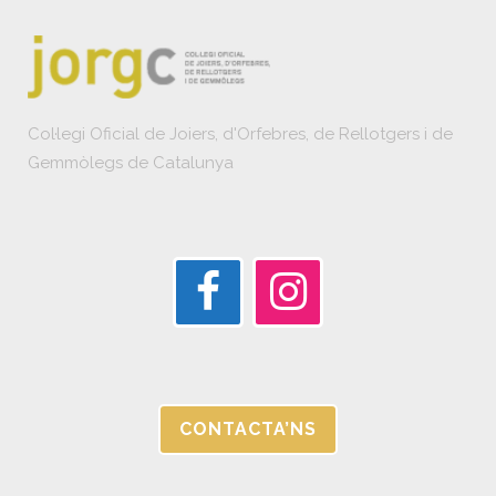
Col·legi Oficial de Joiers, d'Orfebres, de Rellotgers i de
Gemmòlegs de Catalunya
CONTACTA’NS