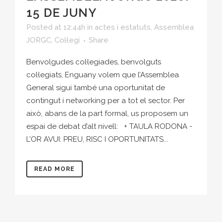
15 DE JUNY
Posted at 12:44h
in
actes i estatuts
,
Assemblea
JORGC
,
Col·legi
Share
Benvolgudes col·legiades, benvolguts
col·legiats, Enguany volem que l’Assemblea
General sigui també una oportunitat de
contingut i networking per a tot el sector. Per
això, abans de la part formal, us proposem un
espai de debat d’alt nivell: + TAULA RODONA -
L’OR AVUI: PREU, RISC I OPORTUNITATS...
READ MORE