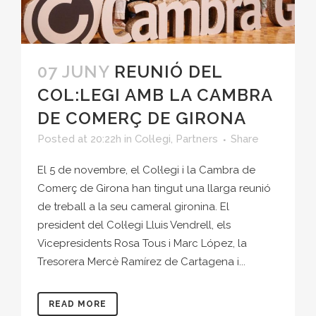
07 JUNY
REUNIÓ DEL
COL:LEGI AMB LA CAMBRA
DE COMERÇ DE GIRONA
Posted at 20:22h
in
Col·legi
,
Partners
Share
El 5 de novembre, el Col·legi i la Cambra de
Comerç de Girona han tingut una llarga reunió
de treball a la seu cameral gironina. El
president del Col·legi Lluis Vendrell, els
Vicepresidents Rosa Tous i Marc López, la
Tresorera Mercè Ramírez de Cartagena i...
READ MORE