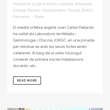
Posted at 12:53h
in
Actes culturals
,
Artesania
,
Col·legi
,
Disseny
,
Dissenyadors
,
Escola JORGC
,
Persones
Share
El mestre orfebre argentí Joan Carles Pallerols
ha visitat els Laboratoris de Metalls i
Gemmologia, i l'Escola JORGC, en una jornada
per retrobar-se amb les seves fortes arrels
catalanes. Al llarg de la visita, ha pogut
conèixer de primera mà les instal·lacions
docents i els...
READ MORE