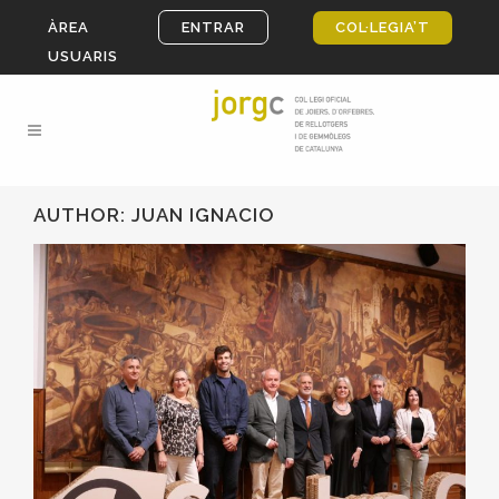
ÀREA
ENTRAR
COL·LEGIA’T
USUARIS
AUTHOR: JUAN IGNACIO