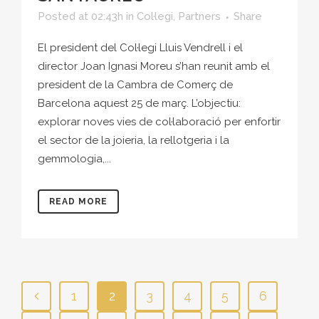
Posted at 02:43h
in
Col·legi
,
Partners
Share
El president del Col·legi Lluis Vendrell i el
director Joan Ignasi Moreu s’han reunit amb el
president de la Cambra de Comerç de
Barcelona aquest 25 de març. L’objectiu:
explorar noves vies de col·laboració per enfortir
el sector de la joieria, la rellotgeria i la
gemmologia,...
READ MORE
1
2
3
4
5
6