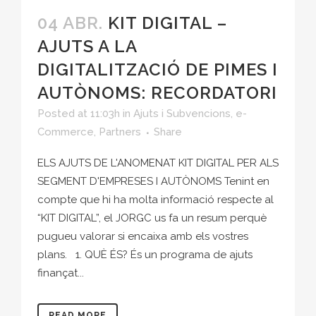
04 ABR.
KIT DIGITAL –
AJUTS A LA
DIGITALITZACIÓ DE PIMES I
AUTÒNOMS: RECORDATORI
Posted at 11:03h
in
Ajuts i Subvencions
,
e-
Commerce
,
Partners
Share
ELS AJUTS DE L'ANOMENAT KIT DIGITAL PER ALS
SEGMENT D'EMPRESES I AUTÒNOMS Tenint en
compte que hi ha molta informació respecte al
“KIT DIGITAL”, el JORGC us fa un resum perquè
pugueu valorar si encaixa amb els vostres
plans. 1. QUÈ ÉS? És un programa de ajuts
finançat...
READ MORE