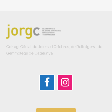
Col·legi Oficial de Joiers, d'Orfebres, de Rellotgers i de
Gemmòlegs de Catalunya