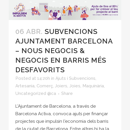
06 ABR.
SUBVENCIONS
AJUNTAMENT BARCELONA
– NOUS NEGOCIS &
NEGOCIS EN BARRIS MÉS
DESFAVORITS
Posted at 14:20h
in
Ajuts i Subvencions
,
Artesania
,
Comerç
,
Joiers
,
Joies
,
Maquinària
,
Uncategorized @ca
Share
L'Ajuntament de Barcelona, a través de
Barcelona Activa, convoca ajuts per finançar
projectes que impulsin l'economia dels barris
de la ciutat de Barcelona. Entre altres hi ha la