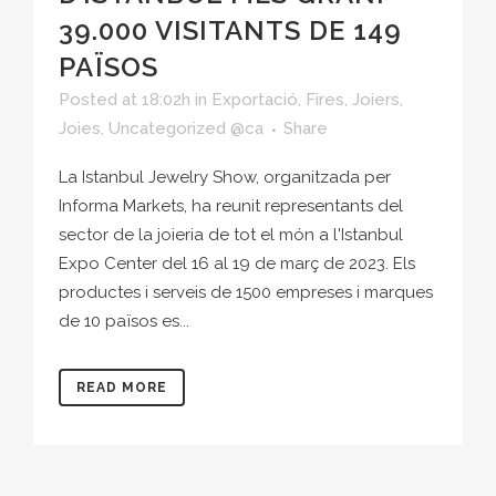
39.000 VISITANTS DE 149
PAÏSOS
Posted at 18:02h
in
Exportació
,
Fires
,
Joiers
,
Joies
,
Uncategorized @ca
Share
La Istanbul Jewelry Show, organitzada per
Informa Markets, ha reunit representants del
sector de la joieria de tot el món a l'Istanbul
Expo Center del 16 al 19 de març de 2023. Els
productes i serveis de 1500 empreses i marques
de 10 països es...
READ MORE