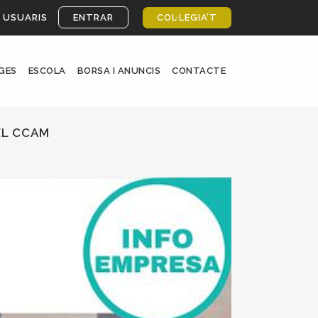
 USUARIS
ENTRAR
COL·LEGIA’T
GES
ESCOLA
BORSA I ANUNCIS
CONTACTE
EL CCAM