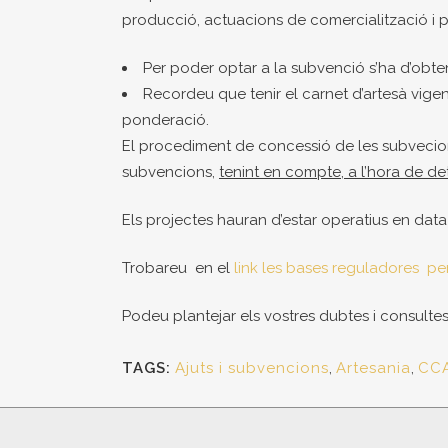
producció, actuacions de comercialització i p
Per poder optar a la subvenció s’ha d’obte
Recordeu que tenir el carnet d’artesà vige
ponderació.
El procediment de concessió de les subvecio
subvencions,
tenint en compte, a l’hora de det
Els projectes hauran d’estar operatius en dat
Trobareu en el
link les bases reguladores per
Podeu plantejar els vostres dubtes i consulte
TAGS:
Ajuts i subvencions
,
Artesania
,
CC