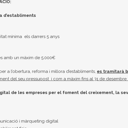
ACIÓ:
ra d’establiments
itat mínima els darrers 5 anys
ses amb un màxim de 5.000€
 a l’obertura, reforma i millora d’establiments,
es tramitarà b
uriment del seu pressupost i com a màxim fins al 31 de desembre 
gital de les empreses per el foment del creixement, la seva
icació i màrqueting digital