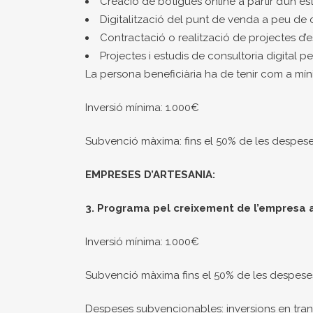
Creació de botigues online a partir d’un est
Digitalització del punt de venda a peu de 
Contractació o realització de projectes d’e
Projectes i estudis de consultoria digital p
La persona beneficiària ha de tenir com a mí
Inversió mínima: 1.000€
Subvenció màxima: fins el 50% de les despe
EMPRESES D’ARTESANIA:
3. Programa pel creixement de l’empresa 
Inversió mínima: 1.000€
Subvenció màxima fins el 50% de les despes
Despeses subvencionables: inversions en transfo