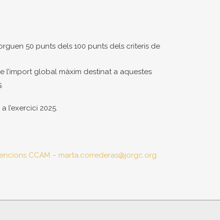
rguen 50 punts dels 100 punts dels criteris de
 de l’import global màxim destinat a aquestes
s
.
 l’exercici 2025.
encions CCAM – marta.correderas@jorgc.org