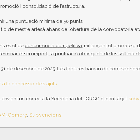
romoció i consolidació de l’estructura.
nir una puntuació mínima de 50 punts.
nt o de mestre artesà abans de l’obertura de la convocatòria ato
ns és el de
concurrència competitiva
, mitjançant el prorrateig
erminar el seu import, la puntuació obtinguda de les sol·licitud
a 31 de desembre de 2025. Les factures hauran de correspondre a
 a la concessió dels ajuts
s enviant un correu a la Secretaria del JORGC clicant aquí:
subv
AM
,
Comerç
,
Subvencions