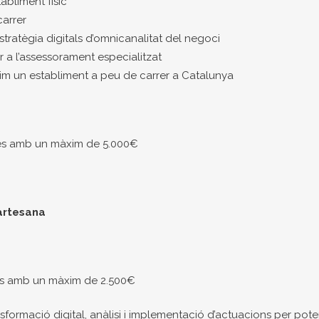
abliment físic
carrer
stratègia digitals d’omnicanalitat del negoci
er a l’assessorament especialitzat
nim un establiment a peu de carrer a Catalunya
ses amb un màxim de 5.000€
artesana
es amb un màxim de 2.500€
rmació digital, anàlisi i implementació d’actuacions per potencia