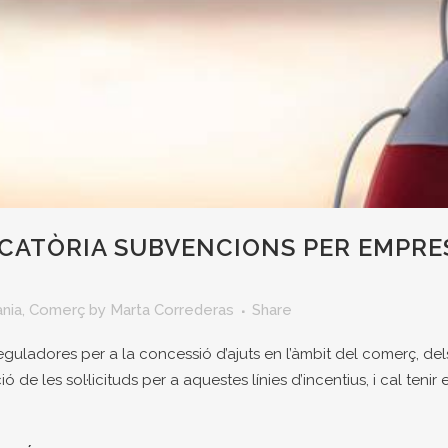
ATÒRIA SUBVENCIONS PER EMPRES
nia
,
Comerç
by
Marta Correderas
Share
uladores per a la concessió d’ajuts en l’àmbit del comerç, dels 
ió de les sol·licituds per a aquestes línies d’incentius, i cal ten