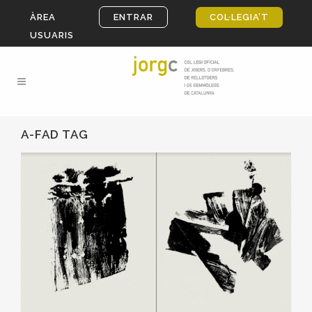
ÀREA
ENTRAR
COL·LEGIA’T
USUARIS
A-FAD TAG