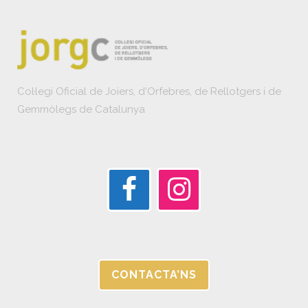
Col·legi Oficial de Joiers, d'Orfebres, de Rellotgers i de
Gemmòlegs de Catalunya
CONTACTA’NS