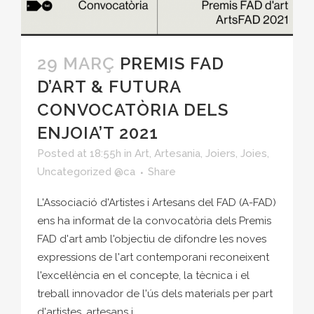
29 MARÇ
PREMIS FAD
D’ART & FUTURA
CONVOCATÒRIA DELS
ENJOIA’T 2021
Posted at 18:55h
in
Art
,
Artesania
,
Joiers
,
Joies
,
Uncategorized @ca
Share
L'Associació d'Artistes i Artesans del FAD (A-FAD)
ens ha informat de la convocatòria dels Premis
FAD d'art amb l'objectiu de difondre les noves
expressions de l'art contemporani reconeixent
l'excel·lència en el concepte, la tècnica i el
treball innovador de l'ús dels materials per part
d'artistes, artesans i...