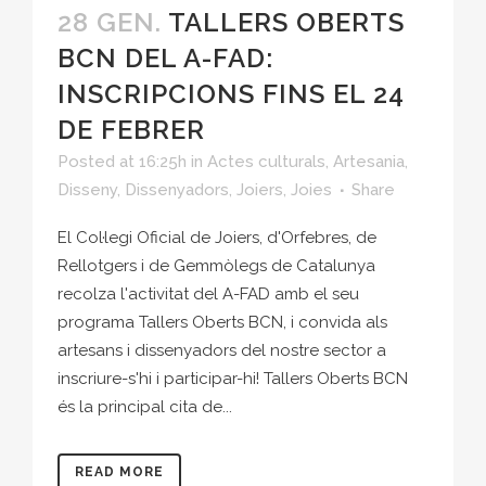
28 GEN.
TALLERS OBERTS
BCN DEL A-FAD:
INSCRIPCIONS FINS EL 24
DE FEBRER
Posted at 16:25h
in
Actes culturals
,
Artesania
,
Disseny
,
Dissenyadors
,
Joiers
,
Joies
Share
El Col·legi Oficial de Joiers, d'Orfebres, de
Rellotgers i de Gemmòlegs de Catalunya
recolza l'activitat del A-FAD amb el seu
programa Tallers Oberts BCN, i convida als
artesans i dissenyadors del nostre sector a
inscriure-s'hi i participar-hi! Tallers Oberts BCN
és la principal cita de...
READ MORE