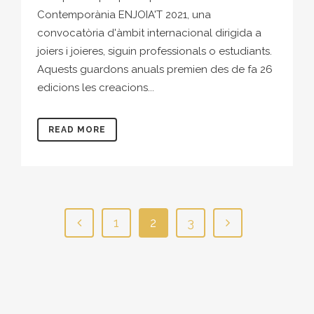
Contemporània ENJOIA'T 2021, una
convocatòria d'àmbit internacional dirigida a
joiers i joieres, siguin professionals o estudiants.
Aquests guardons anuals premien des de fa 26
edicions les creacions...
READ MORE
1
2
3