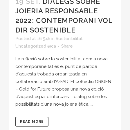
19 SET.
DIÀLEGS SOBRE
JOIERIA RESPONSABLE
2022: CONTEMPORANI VOL
DIR SOSTENIBLE
Posted at 16:54h
in
Sostenibilitat
,
Uncategorized @ca
Share
La reflexió sobre la sostenibilitat com a nova
contemporaneïtat és el punt de partida
d'aquesta trobada organitzada en
col·laboració amb l'A-FAD. El col·lectiu ORIGEN
– Gold for Future proposa una nova edició
d'aquest espai d'intercanvi i diàleg sobre les
possibilitats d'una nova joieria ètica i...
READ MORE