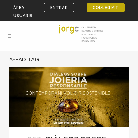
ÀREA
ENTRAR
COL·LEGIA’T
USUARIS
A-FAD TAG