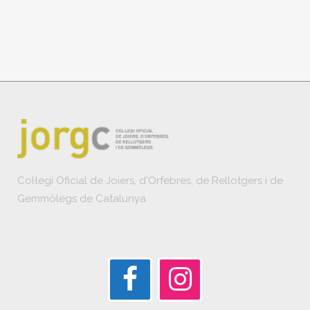
Col·legi Oficial de Joiers, d'Orfebres, de Rellotgers i de
Gemmòlegs de Catalunya