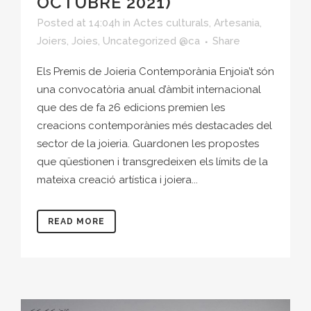
OCTUBRE 2021)
Posted at 14:04h
in
Actes culturals
,
Artesania
,
Joiers
,
Joies
,
Uncategorized @ca
Share
Els Premis de Joieria Contemporània Enjoia’t són
una convocatòria anual d’àmbit internacional
que des de fa 26 edicions premien les
creacions contemporànies més destacades del
sector de la joieria. Guardonen les propostes
que qüestionen i transgredeixen els límits de la
mateixa creació artística i joiera...
READ MORE