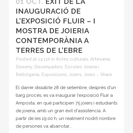
01 OCT.
ÈXIT DE LA
INAUGURACIÓ DE
L’EXPOSICIÓ FLUIR – I
MOSTRA DE JOIERIA
CONTEMPORÀNIA A
TERRES DE L’EBRE
Posted at 14:11h
in
Actes culturals
,
Artesania
,
Disseny
,
Dissenyadors
,
Escoles Joieria i
Rellotgeria
,
Exposicions
,
Joiers
,
Joies
Share
El darrer dissabte 28 de setembre, després d'un
llarg procés, es va inaugurar l'exposició Fluir a
Amposta, en què participen 75 joiers i estudiants
de joieria, amb un gran èxit d'assistència. A
partir de les 19.00 h, un realment nodrit nombre
de persones va abarrotar...