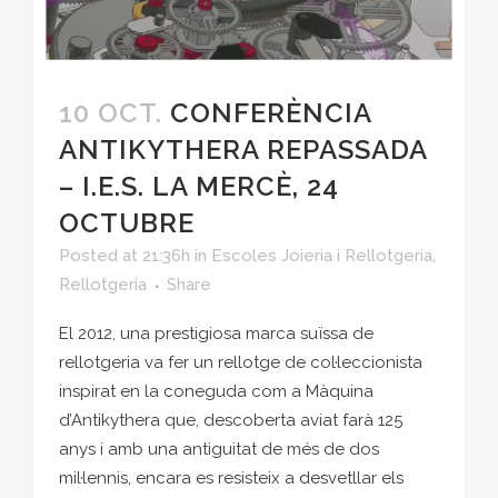
10 OCT.
CONFERÈNCIA
ANTIKYTHERA REPASSADA
– I.E.S. LA MERCÈ, 24
OCTUBRE
Posted at 21:36h
in
Escoles Joieria i Rellotgeria
,
Rellotgeria
Share
El 2012, una prestigiosa marca suïssa de
rellotgeria va fer un rellotge de col·leccionista
inspirat en la coneguda com a Màquina
d’Antikythera que, descoberta aviat farà 125
anys i amb una antiguitat de més de dos
mil·lennis, encara es resisteix a desvetllar els