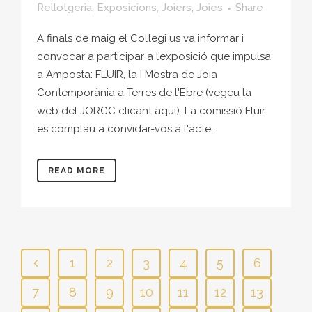
Rellotgeria
,
Exposicions
,
Joiers
,
Joies
Share
A finals de maig el Col·legi us va informar i
convocar a participar a l’exposició que impulsa
a Amposta: FLUIR, la I Mostra de Joia
Contemporània a Terres de l'Ebre (vegeu la
web del JORGC clicant aquí). La comissió Fluir
es complau a convidar-vos a l'acte...
READ MORE
1
2
3
4
5
6
7
8
9
10
11
12
13