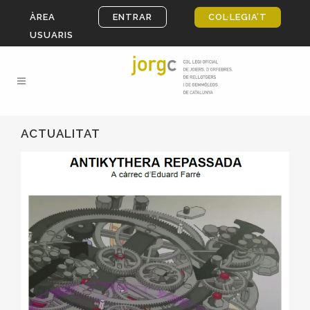
ÀREA
ENTRAR
COL·LEGIA’T
USUARIS
ACTUALITAT