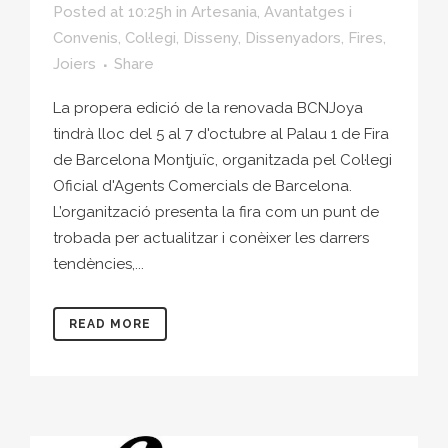
Posted at 10:25h
in
Artesania
,
Avantatges i
Convenis
,
Col·legi
,
Disseny
,
Dissenyadors
,
Fires
,
Joiers
Share
La propera edició de la renovada BCNJoya
tindrà lloc del 5 al 7 d'octubre al Palau 1 de Fira
de Barcelona Montjuïc, organitzada pel Col·legi
Oficial d'Agents Comercials de Barcelona.
L’organització presenta la fira com un punt de
trobada per actualitzar i conèixer les darrers
tendències,...
READ MORE