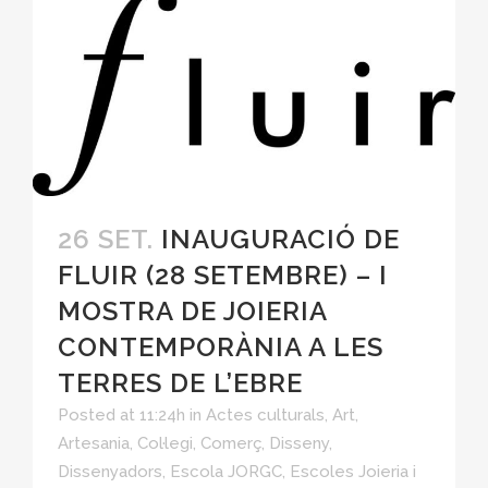
26 SET.
INAUGURACIÓ DE
FLUIR (28 SETEMBRE) – I
MOSTRA DE JOIERIA
CONTEMPORÀNIA A LES
TERRES DE L’EBRE
Posted at 11:24h
in
Actes culturals
,
Art
,
Artesania
,
Col·legi
,
Comerç
,
Disseny
,
Dissenyadors
,
Escola JORGC
,
Escoles Joieria i