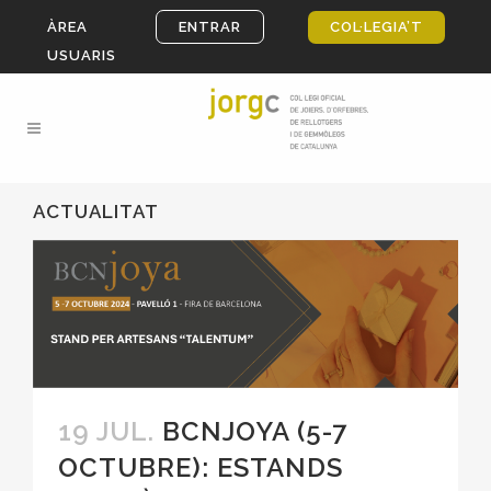
ÀREA
ENTRAR
COL·LEGIA’T
USUARIS
ACTUALITAT
19 JUL.
BCNJOYA (5-7
OCTUBRE): ESTANDS