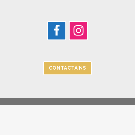
CONTACTA’NS
© JORGC 2025 |
AVÍS LEGAL I POLÍTICA DE PRIVACITAT |
CANAL
ÉTIC