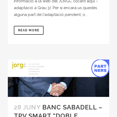
informació a la web del JORGC clicant aquí –
adaptació a Grau 3). Per si encara us quedés
alguna part de l'adaptació pendent, o...
READ MORE
28 JUNY
BANC SABADELL –
TPV SMART “DOBLE