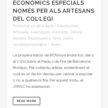
ECONÒMICS ESPECIALS
NOMÉS PER ALS ARTESANS
DEL COL·LEGI
Posted at 13:13h
in
Ajuts i Subvencions
,
Artesania
,
Avantatges i Convenis
,
Col·legi
,
Disseny
,
Dissenyadors
,
Fires
,
Joiers
,
Uncategorized @ca
Share
La propera edició de BCNJoya tindrà lloc del 5
al 7 d'octubre al Palau 1 de Fira de Barcelona
Montjuïc. Pel col·lectiu artesà, evidentment el
cost és un factor decisiu per valorar si exposar
o no a qualsevol fira. Per aquest motiu, el
JORGC ha assessorat...
READ MORE