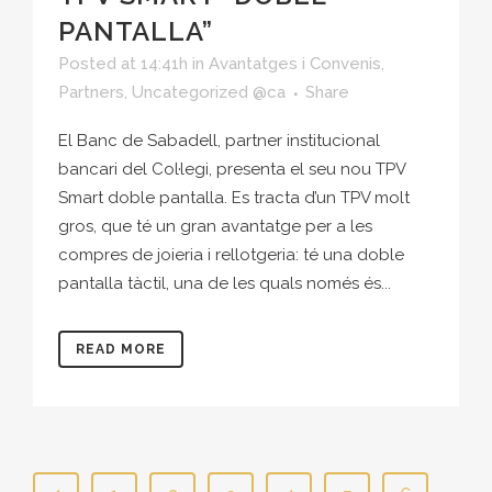
PANTALLA”
Posted at 14:41h
in
Avantatges i Convenis
,
Partners
,
Uncategorized @ca
Share
El Banc de Sabadell, partner institucional
bancari del Col·legi, presenta el seu nou TPV
Smart doble pantalla. Es tracta d’un TPV molt
gros, que té un gran avantatge per a les
compres de joieria i rellotgeria: té una doble
pantalla tàctil, una de les quals només és...
READ MORE