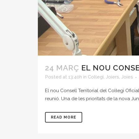
24 MARÇ
EL NOU CONSEL
Posted at 13:40h
in
Col·legi
,
Joiers
,
Joies
El nou Consell Territorial del Col·legi Ofi
reunió. Una de les prioritats de la nova Junt
READ MORE