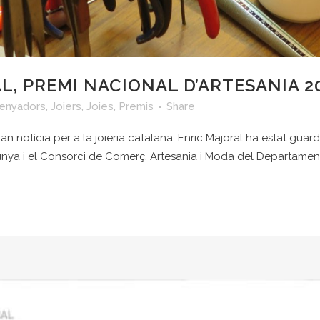
L, PREMI NACIONAL D’ARTESANIA 2
enyadors
,
Joiers
,
Joies
,
Premis
Share
an notícia per a la joieria catalana: Enric Majoral ha estat gua
nya i el Consorci de Comerç, Artesania i Moda del Departament d