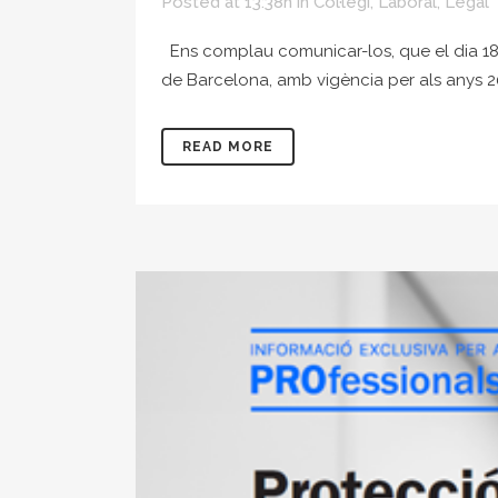
Posted at 13:38h
in
Col·legi
,
Laboral
,
Legal
Ens complau comunicar-los, que el dia 18 
de Barcelona, amb vigència per als anys 2
READ MORE