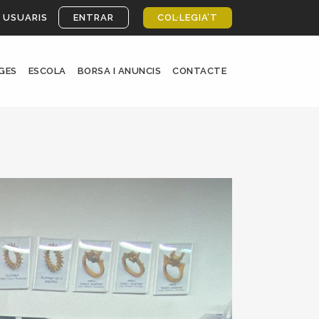
 USUARIS
ENTRAR
COL·LEGIA’T
GES
ESCOLA
BORSA I ANUNCIS
CONTACTE