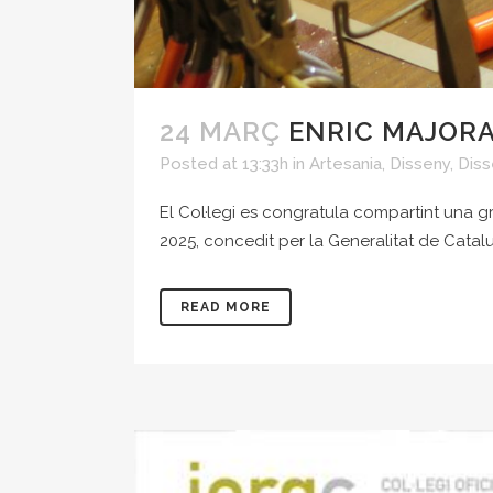
24 MARÇ
ENRIC MAJORA
Posted at 13:33h
in
Artesania
,
Disseny
,
Diss
El Col·legi es congratula compartint una gr
2025, concedit per la Generalitat de Catalu
READ MORE