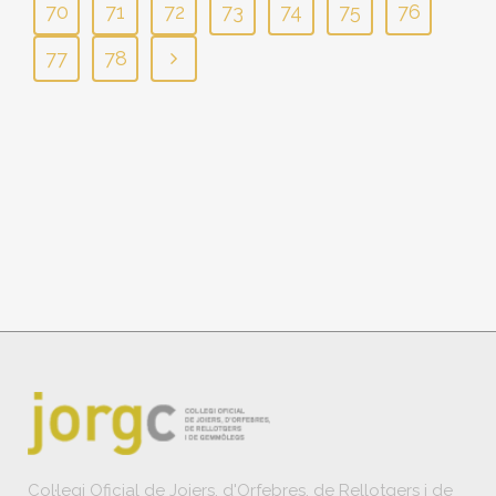
70
71
72
73
74
75
76
77
78
Col·legi Oficial de Joiers, d'Orfebres, de Rellotgers i de