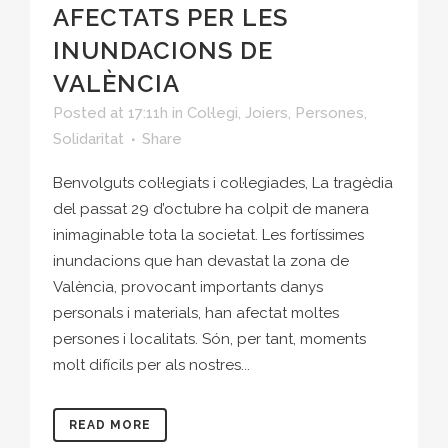
AFECTATS PER LES
INUNDACIONS DE
VALÈNCIA
Posted at 17:11h
in
Col·legi
,
Joiers
,
Persones
,
Solidaritat
Share
Benvolguts col·legiats i col·legiades, La tragèdia
del passat 29 d’octubre ha colpit de manera
inimaginable tota la societat. Les fortíssimes
inundacions que han devastat la zona de
València, provocant importants danys
personals i materials, han afectat moltes
persones i localitats. Són, per tant, moments
molt difícils per als nostres...
READ MORE