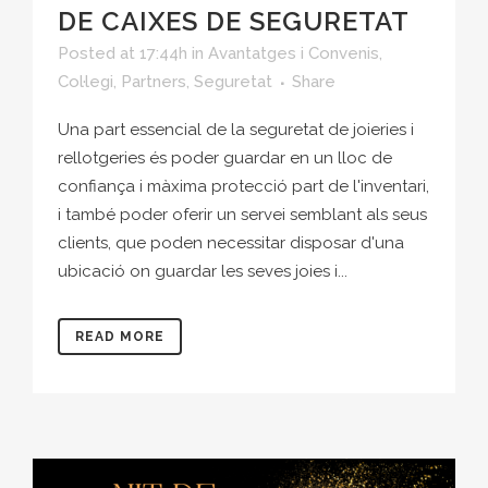
DE CAIXES DE SEGURETAT
Posted at 17:44h
in
Avantatges i Convenis
,
Col·legi
,
Partners
,
Seguretat
Share
Una part essencial de la seguretat de joieries i
rellotgeries és poder guardar en un lloc de
confiança i màxima protecció part de l'inventari,
i també poder oferir un servei semblant als seus
clients, que poden necessitar disposar d'una
ubicació on guardar les seves joies i...
READ MORE