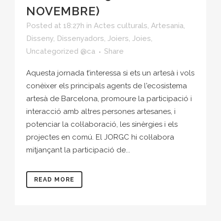
NOVEMBRE)
Posted at 18:27h
in
Actes culturals
,
Artesania
,
Disseny
,
Dissenyadors
,
Joiers
,
Joies
,
Uncategorized @ca
Share
Aquesta jornada t’interessa si ets un artesà i vols
conèixer els principals agents de l'ecosistema
artesà de Barcelona, promoure la participació i
interacció amb altres persones artesanes, i
potenciar la col·laboració, les sinèrgies i els
projectes en comú. El JORGC hi col·labora
mitjançant la participació de...
READ MORE