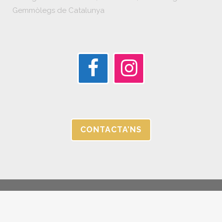
Gemmòlegs de Catalunya
CONTACTA’NS
© JORGC 2025 |
AVÍS LEGAL I POLÍTICA DE PRIVACITAT |
CANAL
ÉTIC