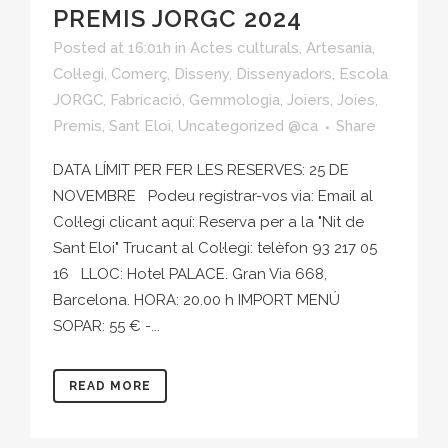
PREMIS JORGC 2024
Posted at 16:01h
in
Actes culturals
,
Artesania
,
Col·legi
,
Comerç
,
Disseny
,
Dissenyadors
,
Escola
JORGC
,
Fabricació
,
Gemmologia
,
Joiers
,
Joies
,
Premis
,
Sant Eloi
,
Uncategorized @ca
Share
DATA LÍMIT PER FER LES RESERVES: 25 DE
NOVEMBRE Podeu registrar-vos via: Email al
Col·legi clicant aquí: Reserva per a la "Nit de
Sant Eloi" Trucant al Col·legi: telèfon 93 217 05
16 LLOC: Hotel PALACE. Gran Via 668,
Barcelona. HORA: 20.00 h IMPORT MENÚ
SOPAR: 55 € -...
READ MORE