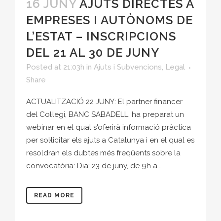
16 JUNY
AJUTS DIRECTES A
EMPRESES I AUTÒNOMS DE
L’ESTAT – INSCRIPCIONS
DEL 21 AL 30 DE JUNY
Posted at 21:03h
in
Ajuts i Subvencions
,
Legal
Share
ACTUALITZACIÓ 22 JUNY: El partner financer
del Col·legi, BANC SABADELL, ha preparat un
webinar en el qual s'oferirà informació pràctica
per sol·licitar els ajuts a Catalunya i en el qual es
resoldran els dubtes més freqüents sobre la
convocatòria: Dia: 23 de juny, de 9h a...
READ MORE