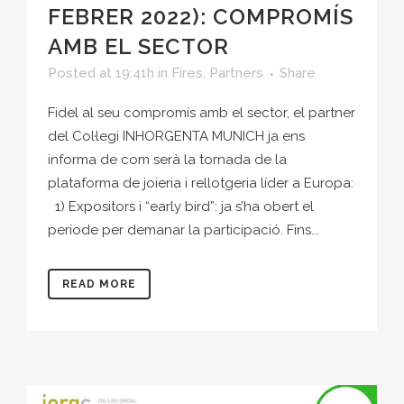
FEBRER 2022): COMPROMÍS
AMB EL SECTOR
Posted at 19:41h
in
Fires
,
Partners
Share
Fidel al seu compromís amb el sector, el partner
del Col·legi INHORGENTA MUNICH ja ens
informa de com serà la tornada de la
plataforma de joieria i rellotgeria líder a Europa:
1) Expositors i “early bird”: ja s’ha obert el
període per demanar la participació. Fins...
READ MORE