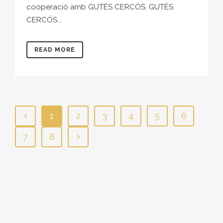
cooperació amb GUTÉS CERCÓS. GUTÉS
CERCÓS...
READ MORE
1
2
3
4
5
6
7
8