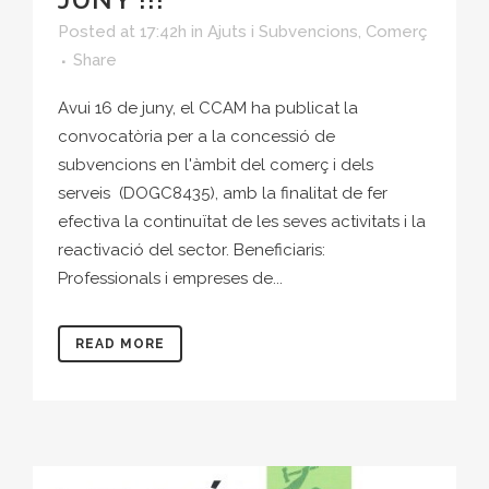
Posted at 17:42h
in
Ajuts i Subvencions
,
Comerç
Share
Avui 16 de juny, el CCAM ha publicat la
convocatòria per a la concessió de
subvencions en l'àmbit del comerç i dels
serveis (DOGC8435), amb la finalitat de fer
efectiva la continuïtat de les seves activitats i la
reactivació del sector. Beneficiaris:
Professionals i empreses de...
READ MORE