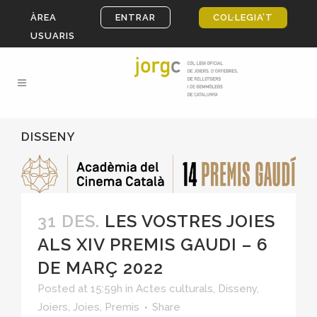
ÀREA
ENTRAR
COL·LEGIA’T
USUARIS
DISSENY
31 DES.
LES VOSTRES JOIES
ALS XIV PREMIS GAUDI – 6
DE MARÇ 2022
Posted at 15:59h
in
Actes culturals
,
Disseny
,
Joiers
,
Joies
,
Premis
Share