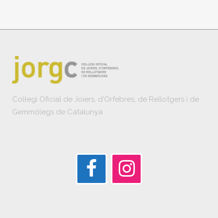
Col·legi Oficial de Joiers, d'Orfebres, de Rellotgers i de
Gemmòlegs de Catalunya