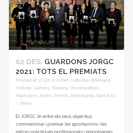
02 DES.
GUARDONS JORGC
2021: TOTS EL PREMIATS
Posted at 17:57h
in
Actes culturals
,
Artesania
,
Col·legi
,
Comerç
,
Disseny
,
Dissenyadors
,
Fabricació
,
Joiers
,
Premis
,
Rellotgeria
,
Sant Eloi
Share
El JORGC té entre els seus objectius
commemorar i premiar les aportacions i les
millors pràctiques professionals i empresarials,