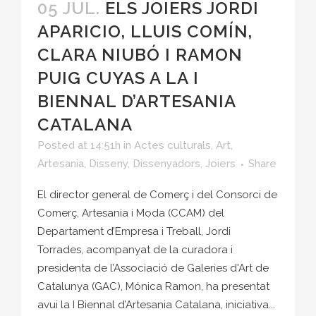
05 JUL.
ELS JOIERS JORDI
APARICIO, LLUIS COMÍN,
CLARA NIUBÓ I RAMON
PUIG CUYAS A LA I
BIENNAL D’ARTESANIA
CATALANA
Posted at 14:51h
in
Actes culturals
,
Art
,
Artesania
,
Disseny
,
Dissenyadors
,
Joiers
Share
El director general de Comerç i del Consorci de
Comerç, Artesania i Moda (CCAM) del
Departament d’Empresa i Treball, Jordi
Torrades, acompanyat de la curadora i
presidenta de l’Associació de Galeries d'Art de
Catalunya (GAC), Mónica Ramon, ha presentat
avui la I Biennal d’Artesania Catalana, iniciativa...