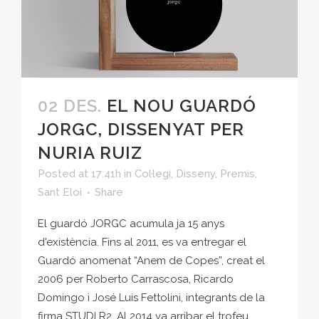
02 DES.
EL NOU GUARDÓ
JORGC, DISSENYAT PER
NURIA RUIZ
Posted at 17:41h
in
Col·legi
,
Disseny
,
Premis
,
Sant Eloi
Share
El guardó JORGC acumula ja 15 anys
d'existència. Fins al 2011, es va entregar el
Guardó anomenat “Anem de Copes”, creat el
2006 per Roberto Carrascosa, Ricardo
Domingo i José Luis Fettolini, integrants de la
firma STUDI R2. Al 2014 va arribar el trofeu