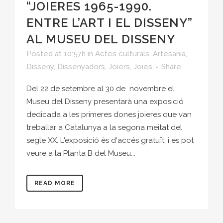
“JOIERES 1965-1990.
ENTRE L’ART I EL DISSENY”
AL MUSEU DEL DISSENY
Posted at 10:57h
in
Actes culturals
,
Artesania
,
Disseny
,
Dissenyadors
,
Joiers
,
Joies
Share
Del 22 de setembre al 30 de novembre el
Museu del Disseny presentarà una exposició
dedicada a les primeres dones joieres que van
treballar a Catalunya a la segona meitat del
segle XX. L'exposició és d'accés gratuït, i es pot
veure a la Planta B del Museu...
READ MORE