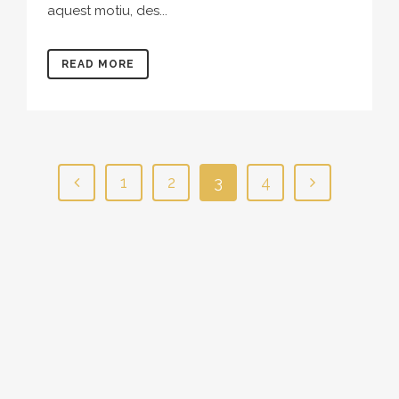
aquest motiu, des...
READ MORE
1
2
3
4