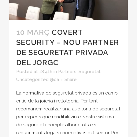
10 MARÇ
COVERT
SECURITY – NOU PARTNER
DE SEGURETAT PRIVADA
DEL JORGC
Posted at 18:41h
in
Partners
,
Seguretat
,
Uncategorized @ca
Share
La normativa de seguretat privada és un camp
crític de la joieria i rellotgeria. Per tant
recomanem realitzar una auditoria de seguretat
per experts que rendibilitzin el vostre sistema
de seguretat i complir alhora tots els
requeriments legals i normatives del sector. Per