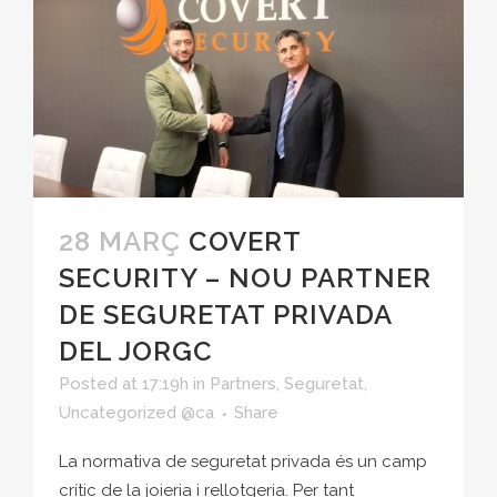
28 MARÇ
COVERT
SECURITY – NOU PARTNER
DE SEGURETAT PRIVADA
DEL JORGC
Posted at 17:19h
in
Partners
,
Seguretat
,
Uncategorized @ca
Share
La normativa de seguretat privada és un camp
crític de la joieria i rellotgeria. Per tant