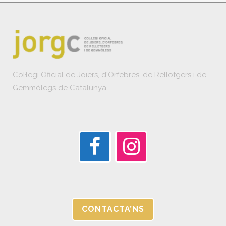
Col·legi Oficial de Joiers, d'Orfebres, de Rellotgers i de
Gemmòlegs de Catalunya
CONTACTA’NS