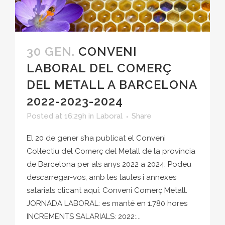
30 GEN.
CONVENI
LABORAL DEL COMERÇ
DEL METALL A BARCELONA
2022-2023-2024
Posted at 16:29h
in
Laboral
Share
El 20 de gener s’ha publicat el Conveni
Col·lectiu del Comerç del Metall de la província
de Barcelona per als anys 2022 a 2024. Podeu
descarregar-vos, amb les taules i annexes
salarials clicant aquí: Conveni Comerç Metall.
JORNADA LABORAL: es manté en 1.780 hores
INCREMENTS SALARIALS: 2022:...