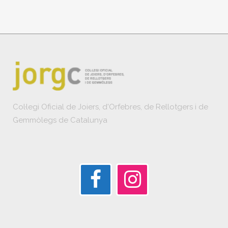
Col·legi Oficial de Joiers, d'Orfebres, de Rellotgers i de
Gemmòlegs de Catalunya