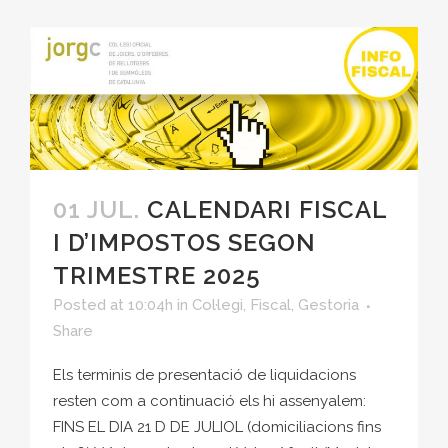
01 JUL.
CALENDARI FISCAL
I D’IMPOSTOS SEGON
TRIMESTRE 2025
Posted at 10:04h
in
Col·legi
,
Fiscal
,
Gestoria
Share
Els terminis de presentació de liquidacions
resten com a continuació els hi assenyalem:
FINS EL DIA 21 D DE JULIOL (domiciliacions fins