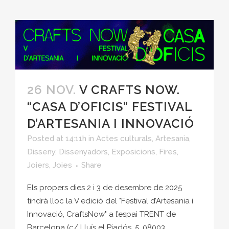
26 NOV.
V CRAFTS NOW.
“CASA D’OFICIS” FESTIVAL
D’ARTESANIA I INNOVACIÓ
Posted at 14:11h
in
Actes culturals
,
Artesania
,
Disseny
,
Dissenyadors
,
Exposicions
,
Fires
,
Joiers
,
Joies
Share
Els propers dies 2 i 3 de desembre de 2025
tindrà lloc la V edició del "Festival d’Artesania i
Innovació, CraftsNow" a l’espai TRENT de
Barcelona (c/ Lluís el Piadós, 5. 08003