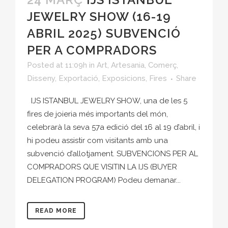
JEWELRY SHOW (16-19
ABRIL 2025) SUBVENCIÓ
PER A COMPRADORS
Posted at 11:09h
in
Art
,
Artesania
,
Comerç
,
Disseny
,
Exportació
,
Exposicions
,
Fires
Share
IJS ISTANBUL JEWELRY SHOW, una de les 5
fires de joieria més importants del món,
celebrarà la seva 57a edició del 16 al 19 d’abril, i
hi podeu assistir com visitants amb una
subvenció d’allotjament. SUBVENCIONS PER AL
COMPRADORS QUE VISITIN LA IJS (BUYER
DELEGATION PROGRAM) Podeu demanar...
READ MORE