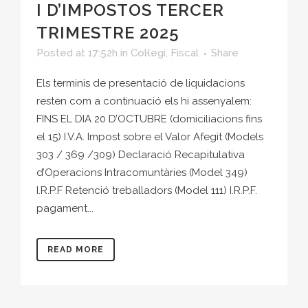
I D’IMPOSTOS TERCER
TRIMESTRE 2025
Posted at 17:52h
in
Col·legi
,
Fiscal
Share
Els terminis de presentació de liquidacions
resten com a continuació els hi assenyalem:
FINS EL DIA 20 D’OCTUBRE (domiciliacions fins
el 15) I.V.A. Impost sobre el Valor Afegit (Models
303 / 369 /309) Declaració Recapitulativa
d’Operacions Intracomuntàries (Model 349)
I.R.P.F Retenció treballadors (Model 111) I.R.P.F.
pagament...
READ MORE