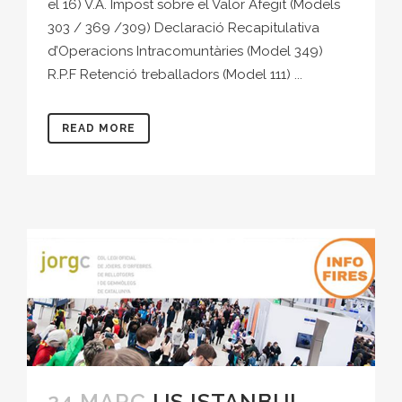
el 16) V.A. Impost sobre el Valor Afegit (Models
303 / 369 /309) Declaració Recapitulativa
d’Operacions Intracomuntàries (Model 349)
R.P.F Retenció treballadors (Model 111) ...
READ MORE
24 MARÇ
IJS ISTANBUL