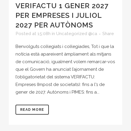
VERIFACTU 1 GENER 2027
PER EMPRESES I JULIOL
2027 PER AUTÒNOMS
Posted at 15:08h
in
Uncategorized @ca
Share
Benvolguts col·legiats i col·legiades, Tot i que la
notícia està apareixent àmpliament als mitjans
de comunicació, igualment volem remarcar-vos
que el Govern ha anunciat l’ajornament de
l’obligatorietat del sistema VERIFACTU:
Empreses (Impost de societats): fins a l'1 de
gener de 2027. Autònoms i PIMES: fins a...
READ MORE