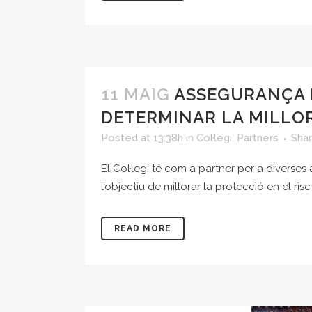
11 MAIG
ASSEGURANÇA D
DETERMINAR LA MILLO
Posted at 13:38h
in
Col·legi
,
Partners
Sha
El Col·legi té com a partner per a divers
l’objectiu de millorar la protecció en el ris
READ MORE