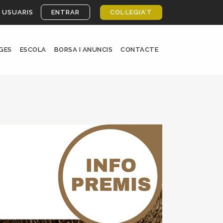
 USUARIS
ENTRAR
COL·LEGIA’T
GES
ESCOLA
BORSA I ANUNCIS
CONTACTE