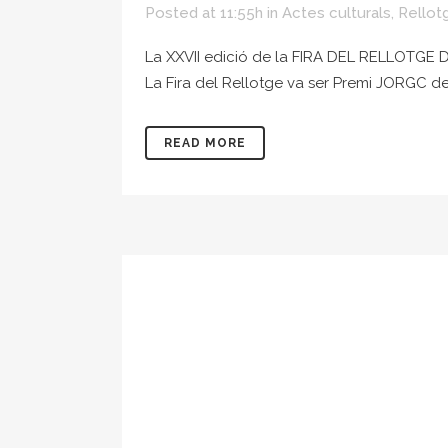
Posted at 11:55h
in
Actes culturals
,
Rellot
La XXVII edició de la FIRA DEL RELLOTGE D
La Fira del Rellotge va ser Premi JORGC de
READ MORE