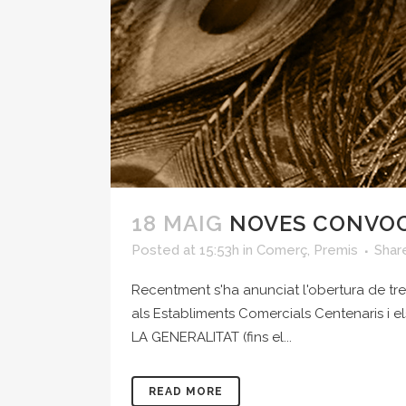
18 MAIG
NOVES CONVOC
Posted at 15:53h
in
Comerç
,
Premis
Shar
Recentment s'ha anunciat l'obertura de tr
als Establiments Comercials Centenaris i
LA GENERALITAT (fins el...
READ MORE