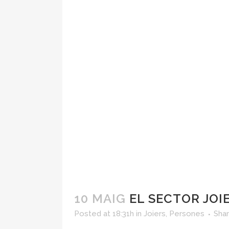
10 MAIG
EL SECTOR JO
Posted at 18:31h
in
Joiers
,
Persones
Sha